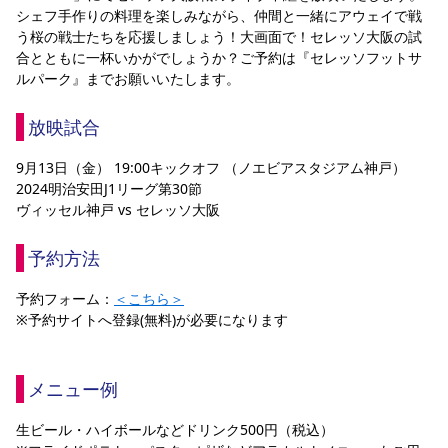
シェフ手作りの料理を楽しみながら、仲間と一緒にアウェイで戦
YANMAR HANASAKA STADIUM
すべて
チーム
グッズ
チケット
イベント
ファンクラブ
サステナビリティ
う桜の戦士たちを応援しましょう！大画面で！セレッソ大阪の試
ホームタウン
パートナー
スポーツクラブ
メディア
30周年
DAZNで観戦
合とともに一杯いかがでしょうか？ご予約は『セレッソフットサ
アカデミー
サステナビリティポリシー
SDGsのゴール
インパクトレポート
ルパーク』までお願いいたします。
活動レポート
SPORT POSITIVE LEAGUES
取り組み実績
DAZNで観戦
スポーツクラブ
放映試合
アウェイツアー
スポーツクラブ
アウェイツアー
9月13日（金） 19:00キックオフ （ノエビアスタジアム神戸）
2024明治安田J1リーグ第30節
関連団体/施設
よくある質問
ヴィッセル神戸 vs セレッソ大阪
長居公園
セレッソフットサルパーク
セレッソフットサルパーク長居
よくある質問
セレッソスポーツパーク舞洲
YANMAR HANASAKA STADIUM
予約方法
セレッソ大阪アカデミー
子供のサッカースクール
大人のサッカースクール
その他スポーツクラブ
予約フォーム：
＜こちら＞
※予約サイトへ登録(無料)が必要になります
メニュー例
生ビール・ハイボールなどドリンク500円（税込）