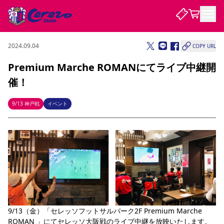
2024.09.04
COPY URL
試合・チーム
Premium Marche ROMANにてライブ中継開
催！
観戦する
試合について
試合日程 / 結果
順位表
9/13 神戸戦
イベント
クラブを知る
チケット
チームについて
チケット情報
販売スケジュール
価格・席種
購入方法
選手・スタッフ
スケジュール
メディア情報
アクセス
レディース
シーズンシート
法人シーズンシート
福祉サービス
団体チケット
アカデミー
ハナサカプレーヤー
歴代所属選手
ファンクラブ
特定興行入場券
セレッソ大阪について
譲渡サービス
リセールサービス
クラブ紹介
観戦ガイド
沿革
シーズン記録
求人情報
ニュース
ファンクラブ
初めて観戦ガイド
サポートする
キッズ向けサービス
グルメ
マッチデープログラム
観戦マナー&ルール
ビジターサポーター観戦ガイド
公式アプリ
SAKURA SOCIO
SAKURA POINT Program
招待券引換方法
先行入場
パートナー企業募集中
セレッソ大阪VISAカード
サポートスタッフ
9/13（金）「セレッソフットサルパーク2F Premium Marche 
まいセレチケット
会員規定
婚姻届・出生届・命名書
セレッソアイデアちょうだいな
スタジアム
応援商店街
レディース
ニュース
ROMAN 」にてセレッソ大阪戦のライブ中継を放映いたします。
Lise（ライセンスビジネス）