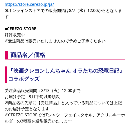
https://store.cerezo.jp/ja/
YANMAR HANASAKA STADIUM
すべて
チーム
グッズ
チケット
イベント
ファンクラブ
サステナビリティ
※オンラインストアでの販売開始は8/7（水）12:00からとなりま
ホームタウン
パートナー
スポーツクラブ
メディア
30周年
DAZNで観戦
す
アカデミー
サステナビリティポリシー
SDGsのゴール
インパクトレポート
活動レポート
SPORT POSITIVE LEAGUES
取り組み実績
DAZNで観戦
■CEREZO STORE
好評販売中
スポーツクラブ
アウェイツアー
※受注商品は販売いたしませんので予めご了承ください
スポーツクラブ
アウェイツアー
商品名／価格
関連団体/施設
よくある質問
長居公園
セレッソフットサルパーク
セレッソフットサルパーク長居
よくある質問
『映画クレヨンしんちゃん オラたちの恐竜日記』
セレッソスポーツパーク舞洲
YANMAR HANASAKA STADIUM
セレッソ大阪アカデミー
子供のサッカースクール
コラボグッズ
大人のサッカースクール
その他スポーツクラブ
受注商品販売期間：8/13（火）12:00まで
お届け予定：9月下旬以降順次
※商品名の先頭に【受注商品】と入っている商品については上記
のお届け予定となります
※CEREZO STOREではTシャツ、フェイスタオル、アクリルキーホ
ルダーの3種類を通常販売いたします