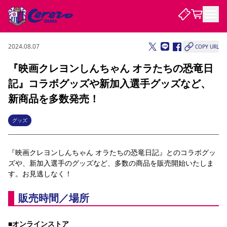
2024.08.07
COPY URL
試合・チーム
『映画クレヨンしんちゃん オラたちの恐竜日
記』コラボグッズや新加入選手グッズなど、
観戦する
試合について
新商品を多数発売！
試合日程 / 結果
順位表
クラブを知る
チケット
グッズ
チームについて
チケット情報
販売スケジュール
価格・席種
購入方法
選手・スタッフ
スケジュール
メディア情報
アクセス
レディース
シーズンシート
法人シーズンシート
福祉サービス
団体チケット
アカデミー
ハナサカプレーヤー
歴代所属選手
『映画クレヨンしんちゃん オラたちの恐竜日記』とのコラボグッ
ファンクラブ
特定興行入場券
セレッソ大阪について
譲渡サービス
リセールサービス
ズや、新加入選手のグッズなど、多数の商品を販売開始いたしま
クラブ紹介
観戦ガイド
沿革
シーズン記録
求人情報
す。お見逃しなく！
ニュース
ファンクラブ
初めて観戦ガイド
サポートする
キッズ向けサービス
グルメ
マッチデープログラム
販売時間／場所
観戦マナー&ルール
ビジターサポーター観戦ガイド
公式アプリ
SAKURA SOCIO
SAKURA POINT Program
招待券引換方法
先行入場
パートナー企業募集中
セレッソ大阪VISAカード
サポートスタッフ
まいセレチケット
会員規定
婚姻届・出生届・命名書
セレッソアイデアちょうだいな
スタジアム
応援商店街
レディース
ニュース
■
オンラインストア
Lise（ライセンスビジネス）