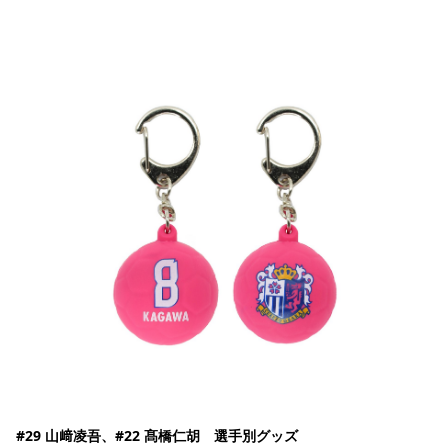
#29 山﨑凌吾、#22 髙橋仁胡　選手別グッズ