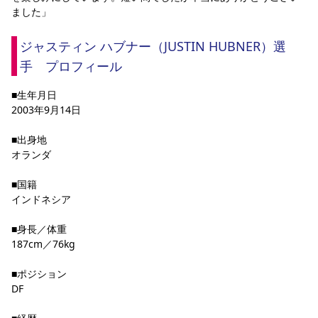
ました」
YANMAR HANASAKA STADIUM
すべて
チーム
グッズ
チケット
イベント
ファンクラブ
サステナビリティ
ホームタウン
パートナー
スポーツクラブ
メディア
30周年
DAZNで観戦
アカデミー
ジャスティン ハブナー（JUSTIN HUBNER）選
サステナビリティポリシー
SDGsのゴール
インパクトレポート
活動レポート
SPORT POSITIVE LEAGUES
取り組み実績
DAZNで観戦
手　プロフィール
スポーツクラブ
アウェイツアー
■生年月日
2003年9月14日
スポーツクラブ
アウェイツアー
関連団体/施設
■出身地
よくある質問
オランダ
長居公園
セレッソフットサルパーク
セレッソフットサルパーク長居
よくある質問
セレッソスポーツパーク舞洲
YANMAR HANASAKA STADIUM
■国籍
セレッソ大阪アカデミー
子供のサッカースクール
大人のサッカースクール
その他スポーツクラブ
インドネシア
■身長／体重
187cm／76kg
■ポジション
DF