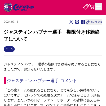
2024.07.16
COPY URL
試合・チーム
ジャスティン ハブナー選手 期限付き移籍終
了について
観戦する
試合について
試合日程 / 結果
順位表
チーム
クラブを知る
チケット
チームについて
ジャスティン ハブナー選手の期限付き移籍が終了することになり
チケット情報
販売スケジュール
価格・席種
購入方法
選手・スタッフ
スケジュール
メディア情報
アクセス
レディース
シーズンシート
法人シーズンシート
福祉サービス
団体チケット
ましたので、お知らせいたします。
アカデミー
ハナサカプレーヤー
歴代所属選手
ファンクラブ
特定興行入場券
セレッソ大阪について
譲渡サービス
リセールサービス
ジャスティン ハブナー選手 コメント
クラブ紹介
観戦ガイド
沿革
シーズン記録
求人情報
ニュース
ファンクラブ
初めて観戦ガイド
サポートする
キッズ向けサービス
グルメ
マッチデープログラム
「この度チームを離れることになり、とても寂しい気持ちでいっ
観戦マナー&ルール
ビジターサポーター観戦ガイド
公式アプリ
ぱいですが、セレッソでの経験を次のチームで活かせるよう頑張
SAKURA SOCIO
SAKURA POINT Program
招待券引換方法
パートナー企業募集中
セレッソ大阪VISAカード
サポートスタッフ
ります。またいつの日か、ファン・サポーターの皆様に会える事
まいセレチケット
会員規定
婚姻届・出生届・命名書
セレッソアイデアちょうだいな
スタジアム
応援商店街
レディース
ニュース
を楽しみにしています。短い間でしたが本当にありがとうござい
Lise（ライセンスビジネス）