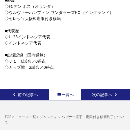
■経歴
◇FCデン ボス（オランダ）
◇ウルヴァーハンプトン ワンダラーズFＣ（イングランド）
◇セレッソ大阪※期限付き移籍
■代表歴
◇U-23インドネシア代表
◇インドネシア代表
■出場記録（国内通算）
◇Ｊ１　6試合／0得点
◇カップ戦　2試合／0得点
前の記事へ
一覧へ
次の記事へ
TOP
>
ニュース一覧
>
ジャスティン ハブナー選手 期限付き移籍終了につい
て