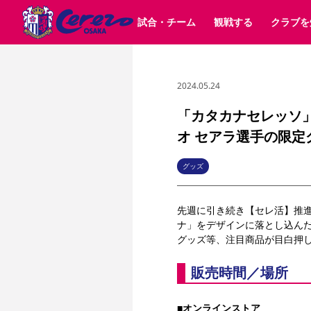
試合・チーム
観戦する
クラブを
2024.05.24
試合日程 / 結果
チケット情報
クラブ紹介
SAKURA SOCIO
すべて
チーム
沿革
販売スケジュール
順位表
グッズ
招待券引換方法
シーズン記録
チケット
求人情報
価格・席種
まいセレチケット
イベント
ファンクラブ
購入方法
会員規
シ
団体チケット
30周年
特定興行入場券
譲渡サービス
リセールサー
「カタカナセレッソ」シ
選手・スタッフ
パートナー企業募集中
スケジュール
セレッソ大阪VISAカード
オ セアラ選手の限定
メディア情報
アクセス
サポートス
レ
歴代所属選手
初めて観戦ガイド
Lise（ライセンスビジネス）
キッズ向けサービス
グルメ
マッチデー
ビジターサポーター観戦ガイド
公式アプリ
グッズ
サステナビリティポリシー
SDGsのゴール
インパクトレポ
YANMAR HANASAKA STADIUM
取り組み実績
DAZNで観戦
先週に引き続き【セレ活】推
ナ」をデザインに落とし込んだグッ
スポーツクラブ
グッズ等、注目商品が目白押
販売時間／場所
長居公園
セレッソフットサルパーク
セレッソフットサルパ
YANMAR HANASAKA STADIUM
セレッソ大阪アカデミー
その他スポーツクラブ
■
オンラインストア