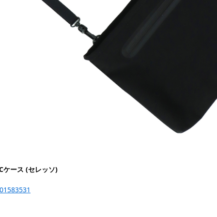
ケース (セレッソ)
-201583531