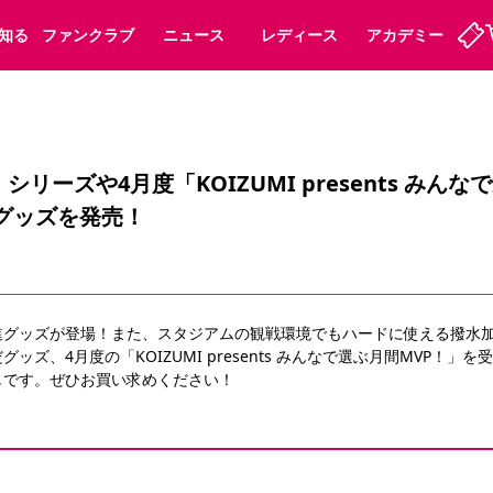
知る
ファンクラブ
ニュース
レディース
アカデミー
定
ーズンシート
ホームタウン
婚姻届・出生届・命名書
法人シーズンシート
パートナー
スポーツクラブ
福祉サービス
メディア
ビス
リーズや4月度「KOIZUMI presents みん
グッズを発売！
タッフ
ディース
セレッソアイデアちょうだいな
アカデミー
ハナサカプレーヤー
応援商店街
プログラム
観戦マナー&ルール
ート
活動レポート
SPORT POSITIVE LEAGUES
アウェイツアー
よくある質問
進グッズが登場！また、スタジアムの観戦環境でもハードに使える撥水
ズ、4月度の「KOIZUMI presents みんなで選ぶ月間MVP！」
しです。ぜひお買い求めください！
ーク長居
セレッソスポーツパーク舞洲
子供のサッカースクール
大人のサッカースクール