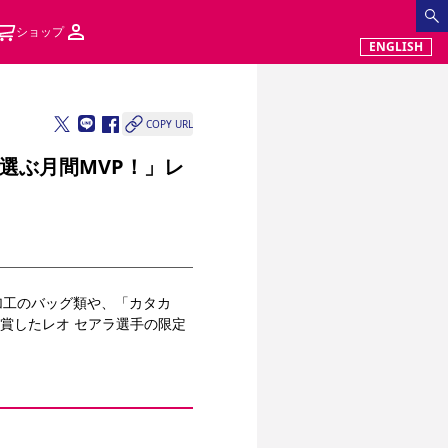
ショップ
ENGLISH
COPY URL
なで選ぶ月間MVP！」レ
加工のバッグ類や、「カタカ
を受賞したレオ セアラ選手の限定