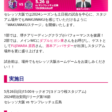
YANMAR HANASAKA STADIUM
すべて
チーム
グッズ
チケット
イベント
ファンクラブ
サステナビリティ
ホームタウン
パートナー
スポーツクラブ
メディア
30周年
DAZNで観戦
セレッソ大阪では2024シーズンも土日祝の試合を中心に、スタジ
アカデミー
サステナビリティポリシー
SDGsのゴール
インパクトレポート
アム場外でもWAKUWAKUを感じていただけるように
活動レポート
SPORT POSITIVE LEAGUES
取り組み実績
DAZNで観戦
「WAKUWAKUステージ」を開催いたします。
スポーツクラブ
アウェイツアー
1部では、堺チアリーディングクラブがパフォーマンスを披露！
スポーツクラブ
アウェイツアー
2部では、メインMCに
ダブルヒガシ東
さんをお呼びし、ゲストと
して
FUJIWARA 原西
さん、
酒本アンバサダー
が出演しスタジアム
関連団体/施設
よくある質問
場外を更に盛り上げます。
長居公園
セレッソフットサルパーク
セレッソフットサルパーク長居
よくある質問
セレッソスポーツパーク舞洲
YANMAR HANASAKA STADIUM
試合前は、場外でもセレッソ大阪ホームゲームをお楽しみくださ
セレッソ大阪アカデミー
子供のサッカースクール
い！！
大人のサッカースクール
その他スポーツクラブ
実施日
5月26日(日)15:00キックオフ(ヨドコウ桜スタジアム)
2024明治安田J1リーグ第16節
セレッソ大阪 vs サンフレッチェ広島