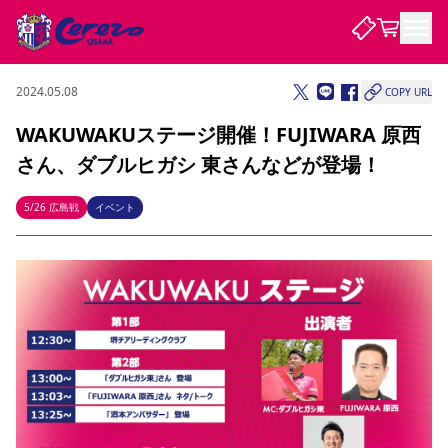
2024.05.08
COPY URL
試合・チーム
WAKUWAKUステージ開催！FUJIWARA 原西
さん、ダブルヒガシ 東さんなどが登場！
観戦する
試合について
試合日程 / 結果
順位表
5/26 広島戦
イベント
クラブを知る
チケット
チームについて
チケット情報
販売スケジュール
価格・席種
購入方法
選手・スタッフ
スケジュール
メディア情報
アクセス
レディース
シーズンシート
法人シーズンシート
福祉サービス
団体チケット
アカデミー
ハナサカプレーヤー
歴代所属選手
ファンクラブ
特定興行入場券
セレッソ大阪について
譲渡サービス
リセールサービス
クラブ紹介
観戦ガイド
沿革
シーズン記録
求人情報
ニュース
ファンクラブ
初めて観戦ガイド
サポートする
キッズ向けサービス
グルメ
マッチデープログラム
観戦マナー&ルール
ビジターサポーター観戦ガイド
公式アプリ
SAKURA SOCIO
SAKURA POINT Program
招待券引換方法
先行入場
パートナー企業募集中
セレッソ大阪VISAカード
サポートスタッフ
まいセレチケット
会員規定
婚姻届・出生届・命名書
セレッソアイデアちょうだいな
スタジアム
応援商店街
レディース
ニュース
Lise（ライセンスビジネス）