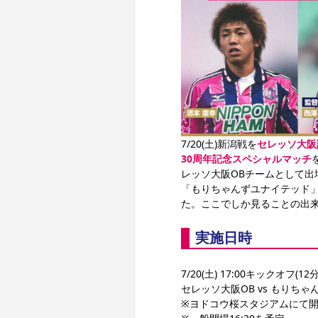
7/20(土)新潟戦を
セレッソ大阪
30周年記念スペシャルマッチ
レッソ大阪OBチームとして
「もりちゃんずユナイテッド
た。ここでしか見ることの出来
実施日時
7/20(土) 17:00キックオフ(1
セレッソ大阪OB vs もりち
※ヨドコウ桜スタジアムにて