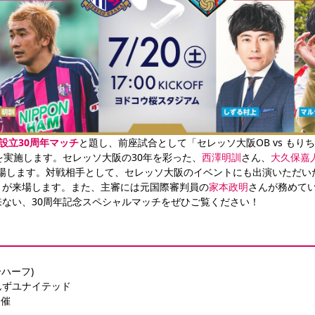
設立30周年マッチ
と題し、前座試合として「セレッソ大阪OB vs も
を実施します。セレッソ大阪の30年を彩った、
西澤明訓
さん、
大久保嘉
出場します。対戦相手として、セレッソ大阪のイベントにも出演いただい
」が来場します。また、主審には元国際審判員の
家本政明
さんが務めて
ない、30周年記念スペシャルマッチをぜひご覧ください！ 
2分ハーフ)
ゃんずユナイテッド
開催