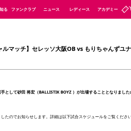
知る
ファンクラブ
ニュース
レディース
アカデミー
定
ーズンシート
ホームタウン
婚姻届・出生届・命名書
法人シーズンシート
パートナー
スポーツクラブ
福祉サービス
メディア
ビス
ャルマッチ】セレッソ大阪OB vs もりちゃんずユ
タッフ
ディース
セレッソアイデアちょうだいな
アカデミー
ハナサカプレーヤー
応援商店街
プログラム
観戦マナー&ルール
ート
活動レポート
SPORT POSITIVE LEAGUES
アウェイツアー
よくある質問
として砂田 将宏（BALLISTIK BOYZ ）が出場することとなりま
ーク長居
セレッソスポーツパーク舞洲
ましたのでお知らせします。詳細は以下試合スケジュールをご覧くださ
子供のサッカースクール
大人のサッカースクール