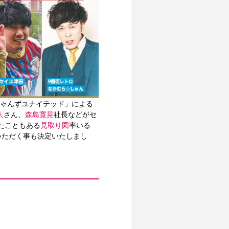
りちゃんずユナイテッド」による
人
さん、
森島寛晃
社長などがセ
たこともある
見取り図
率いる
いただく事も決定いたしまし