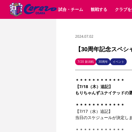
試合・チーム
観戦する
クラブを
2024.07.02
試合日程 / 結果
チケット情報
クラブ紹介
SAKURA SOCIO
すべて
チーム
沿革
販売スケジュール
順位表
グッズ
招待券引換方法
シーズン記録
チケット
求人情報
価格・席種
まいセレチケット
イベント
ファンクラブ
購入方法
会員規
シ
団体チケット
30周年
特定興行入場券
譲渡サービス
リセールサー
【30周年記念スペシ
選手・スタッフ
パートナー企業募集中
スケジュール
セレッソ大阪VISAカード
メディア情報
アクセス
サポートス
レ
歴代所属選手
初めて観戦ガイド
Lise（ライセンスビジネス）
キッズ向けサービス
グルメ
マッチデー
7/20 新潟戦
30周年
イベント
ビジターサポーター観戦ガイド
公式アプリ
サステナビリティポリシー
SDGsのゴール
インパクトレポ
＊＊＊＊＊＊＊＊＊＊＊＊
YANMAR HANASAKA STADIUM
取り組み実績
DAZNで観戦
【7/18（木）追記】
もりちゃんずユナイテッドの選手
スポーツクラブ
＊＊＊＊＊＊＊＊＊＊＊＊
【7/17（水）追記】
長居公園
セレッソフットサルパーク
セレッソフットサルパ
当日のスケジュールが決定し
YANMAR HANASAKA STADIUM
セレッソ大阪アカデミー
その他スポーツクラブ
＊＊＊＊＊＊＊＊＊＊＊＊