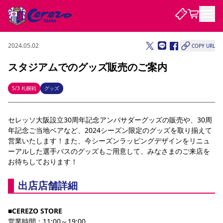
2024.05.02
COPY URL
試合・チーム
スタジアムでのグッズ販売のご案内
観戦する
試合について
5/3 札幌戦
グッズ
試合日程 / 結果
順位表
クラブを知る
チケット
セレッソ大阪設立30周年記念アンバサダーグッズの販売や、30周
チームについて
年記念ご当地ベアなど、2024シーズン限定のグッズを取り揃えて
チケット情報
販売スケジュール
価格・席種
購入方法
選手・スタッフ
スケジュール
メディア情報
アクセス
レディース
営業いたします！また、今シーズンラッピングデザインをリニュ
シーズンシート
法人シーズンシート
福祉サービス
団体チケット
アカデミー
ハナサカプレーヤー
歴代所属選手
ファンクラブ
ーアルした選手バスのグッズもご用意して、みなさまのご来店を
特定興行入場券
セレッソ大阪について
譲渡サービス
リセールサービス
お待ちしております！
クラブ紹介
観戦ガイド
沿革
シーズン記録
求人情報
出店店舗詳細
ニュース
ファンクラブ
初めて観戦ガイド
サポートする
キッズ向けサービス
グルメ
マッチデープログラム
観戦マナー&ルール
ビジターサポーター観戦ガイド
公式アプリ
SAKURA SOCIO
SAKURA POINT Program
招待券引換方法
先行入場
パートナー企業募集中
セレッソ大阪VISAカード
サポートスタッフ
■CEREZO STORE
まいセレチケット
会員規定
婚姻届・出生届・命名書
セレッソアイデアちょうだいな
スタジアム
応援商店街
レディース
ニュース
営業時間：11:00～19:00
Lise（ライセンスビジネス）