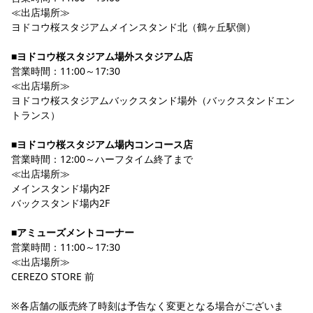
YANMAR HANASAKA STADIUM
≪出店場所≫
すべて
チーム
グッズ
チケット
イベント
ファンクラブ
サステナビリティ
ヨドコウ桜スタジアムメインスタンド北（鶴ヶ丘駅側）
ホームタウン
パートナー
スポーツクラブ
メディア
30周年
DAZNで観戦
アカデミー
サステナビリティポリシー
SDGsのゴール
インパクトレポート
■ヨドコウ桜スタジアム場外スタジアム店
活動レポート
SPORT POSITIVE LEAGUES
取り組み実績
DAZNで観戦
営業時間：11:00～17:30
スポーツクラブ
≪出店場所≫
アウェイツアー
ヨドコウ桜スタジアムバックスタンド場外（バックスタンドエン
スポーツクラブ
アウェイツアー
トランス）
関連団体/施設
よくある質問
■ヨドコウ桜スタジアム場内コンコース店
営業時間：12:00～ハーフタイム終了まで
長居公園
セレッソフットサルパーク
セレッソフットサルパーク長居
よくある質問
セレッソスポーツパーク舞洲
YANMAR HANASAKA STADIUM
≪出店場所≫
セレッソ大阪アカデミー
子供のサッカースクール
メインスタンド場内2F
大人のサッカースクール
その他スポーツクラブ
バックスタンド場内2F
■アミューズメントコーナー
営業時間：11:00～17:30
≪出店場所≫
CEREZO STORE 前
※各店舗の販売終了時刻は予告なく変更となる場合がございま