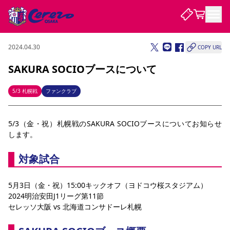
2024.04.30
COPY URL
試合・チーム
SAKURA SOCIOブースについて
観戦する
試合について
5/3 札幌戦
ファンクラブ
試合日程 / 結果
順位表
クラブを知る
チケット
5/3（金・祝）札幌戦のSAKURA SOCIOブースについてお知らせ
チームについて
します。
チケット情報
販売スケジュール
価格・席種
購入方法
選手・スタッフ
スケジュール
メディア情報
アクセス
レディース
シーズンシート
法人シーズンシート
福祉サービス
団体チケット
アカデミー
ハナサカプレーヤー
歴代所属選手
ファンクラブ
特定興行入場券
セレッソ大阪について
譲渡サービス
リセールサービス
対象試合
クラブ紹介
観戦ガイド
沿革
シーズン記録
求人情報
5月3日（金・祝）15:00キックオフ（ヨドコウ桜スタジアム）
ニュース
ファンクラブ
初めて観戦ガイド
サポートする
キッズ向けサービス
グルメ
マッチデープログラム
2024明治安田J1リーグ第11節
観戦マナー&ルール
ビジターサポーター観戦ガイド
公式アプリ
セレッソ大阪 vs 北海道コンサドーレ札幌
SAKURA SOCIO
SAKURA POINT Program
招待券引換方法
先行入場
パートナー企業募集中
セレッソ大阪VISAカード
サポートスタッフ
まいセレチケット
会員規定
婚姻届・出生届・命名書
セレッソアイデアちょうだいな
スタジアム
応援商店街
レディース
ニュース
Lise（ライセンスビジネス）