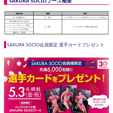
SAKURA SOCIOブース概要
YANMAR HANASAKA STADIUM
すべて
チーム
グッズ
チケット
イベント
ファンクラブ
サステナビリティ
ホームタウン
パートナー
スポーツクラブ
メディア
30周年
DAZNで観戦
アカデミー
サステナビリティポリシー
SDGsのゴール
インパクトレポート
活動レポート
SPORT POSITIVE LEAGUES
取り組み実績
DAZNで観戦
スポーツクラブ
アウェイツアー
スポーツクラブ
アウェイツアー
SAKURA SOCIO会員限定 選手カードプレゼント
関連団体/施設
よくある質問
長居公園
セレッソフットサルパーク
セレッソフットサルパーク長居
よくある質問
セレッソスポーツパーク舞洲
YANMAR HANASAKA STADIUM
セレッソ大阪アカデミー
子供のサッカースクール
大人のサッカースクール
その他スポーツクラブ