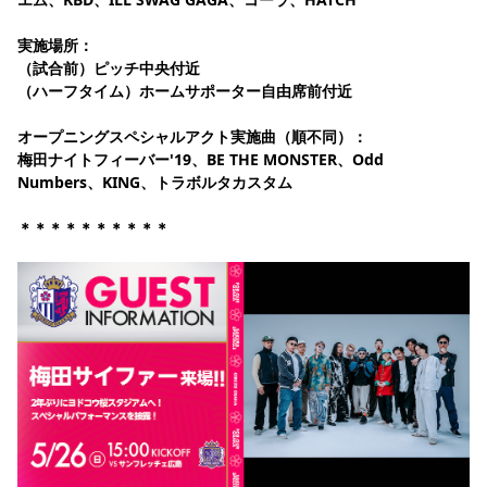
YANMAR HANASAKA STADIUM
すべて
チーム
グッズ
チケット
イベント
ファンクラブ
サステナビリティ
実施場所：
ホームタウン
パートナー
スポーツクラブ
メディア
30周年
DAZNで観戦
アカデミー
（試合前）ピッチ中央付近
サステナビリティポリシー
SDGsのゴール
インパクトレポート
（ハーフタイム）ホームサポーター自由席前付近
活動レポート
SPORT POSITIVE LEAGUES
取り組み実績
DAZNで観戦
スポーツクラブ
アウェイツアー
オープニングスペシャルアクト実施曲（
順不同）
：
梅田ナイトフィーバー'19、BE THE MONSTER、Odd 
スポーツクラブ
アウェイツアー
Numbers、KING、トラボルタカスタム
関連団体/施設
よくある質問
＊＊＊＊＊＊＊＊＊＊
長居公園
セレッソフットサルパーク
セレッソフットサルパーク長居
よくある質問
セレッソスポーツパーク舞洲
YANMAR HANASAKA STADIUM
セレッソ大阪アカデミー
子供のサッカースクール
大人のサッカースクール
その他スポーツクラブ