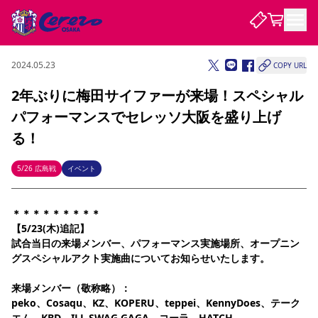
2024.05.23
COPY URL
試合・チーム
2年ぶりに梅田サイファーが来場！スペシャル
パフォーマンスでセレッソ大阪を盛り上げ
観戦する
試合について
る！
試合日程 / 結果
順位表
クラブを知る
チケット
5/26 広島戦
イベント
チームについて
チケット情報
販売スケジュール
価格・席種
購入方法
選手・スタッフ
スケジュール
メディア情報
アクセス
レディース
シーズンシート
法人シーズンシート
福祉サービス
団体チケット
アカデミー
ハナサカプレーヤー
歴代所属選手
＊＊＊＊＊＊＊＊＊
ファンクラブ
特定興行入場券
セレッソ大阪について
譲渡サービス
リセールサービス
【5/23(木)追記】
クラブ紹介
観戦ガイド
沿革
シーズン記録
求人情報
試合当日の来場メンバー、パフォーマンス実施場所、オープニン
グスペシャルアクト実施曲についてお知らせいたします。
ニュース
ファンクラブ
初めて観戦ガイド
サポートする
キッズ向けサービス
グルメ
マッチデープログラム
観戦マナー&ルール
ビジターサポーター観戦ガイド
公式アプリ
来場メンバー（敬称略）：
SAKURA SOCIO
招待券引換方法
まいセレチケット
会員規定
パートナー企業募集中
セレッソ大阪VISAカード
サポートスタッフ
婚姻届・出生届・命名書
peko、Cosaqu、KZ、KOPERU、teppei、KennyDoes、テーク
セレッソアイデアちょうだいな
スタジアム
応援商店街
レディース
ニュース
Lise（ライセンスビジネス）
エム、KBD、ILL SWAG GAGA、コーラ、HATCH