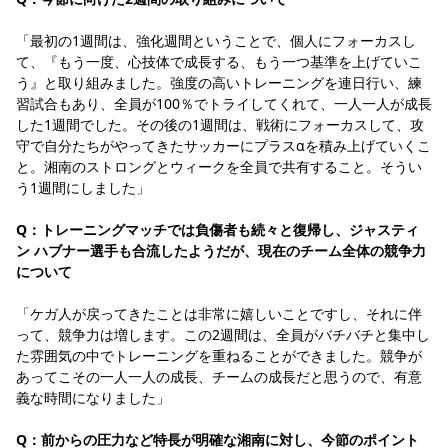
「最初の1週間は、強化週間ということで、個人にフォーカスし
て、『もう一度、心技体で成長する、もう一つ基準を上げていこ
う』と取り組みました。強度の高いトレーニングを連日行い、練
習試合もあり、全員が100％でトライしてくれて、一人一人が成長
した1週間でした。その後の1週間は、戦術にフォーカスして、攻
守で自分たちがやってきたサッカーにプラスαを積み上げていくこ
と。湘南のストロングとウィークを全員で共有すること。そうい
う1週間にしました」
Q：トレーニングマッチでは負傷者も続々と復帰し、ジャスティ
ン ハブナー選手も合流したようだが、現在のチーム全体の競争力
について
「ケガ人が戻ってきたことは非常に嬉しいことですし、それに伴
って、競争力は増します。この2週間は、全員がバチバチと集中し
た雰囲気の中でトレーニングを重ねることができました。競争が
あってこその一人一人の成長、チームの成長だと思うので、有意
義な時間になりました」
Q：前からの圧力など特長が明確な湘南に対し、今節のポイント