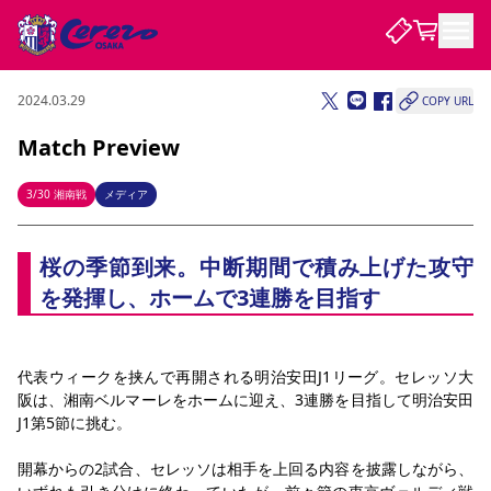
2024.03.29
COPY URL
試合・チーム
Match Preview
観戦する
試合について
3/30 湘南戦
メディア
試合日程 / 結果
順位表
クラブを知る
チケット
桜の季節到来。中断期間で積み上げた攻守
チームについて
を発揮し、ホームで3連勝を目指す
チケット情報
販売スケジュール
価格・席種
購入方法
選手・スタッフ
スケジュール
メディア情報
アクセス
レディース
シーズンシート
法人シーズンシート
福祉サービス
団体チケット
アカデミー
ハナサカプレーヤー
歴代所属選手
ファンクラブ
特定興行入場券
セレッソ大阪について
譲渡サービス
リセールサービス
クラブ紹介
観戦ガイド
沿革
シーズン記録
求人情報
代表ウィークを挟んで再開される明治安田J1リーグ。セレッソ大
阪は、湘南ベルマーレをホームに迎え、3連勝を目指して明治安田
ニュース
ファンクラブ
初めて観戦ガイド
サポートする
キッズ向けサービス
グルメ
マッチデープログラム
J1第5節に挑む。
観戦マナー&ルール
ビジターサポーター観戦ガイド
公式アプリ
SAKURA SOCIO
SAKURA POINT Program
招待券引換方法
先行入場
パートナー企業募集中
セレッソ大阪VISAカード
サポートスタッフ
まいセレチケット
会員規定
婚姻届・出生届・命名書
開幕からの2試合、セレッソは相手を上回る内容を披露しながら、
セレッソアイデアちょうだいな
スタジアム
応援商店街
レディース
ニュース
Lise（ライセンスビジネス）