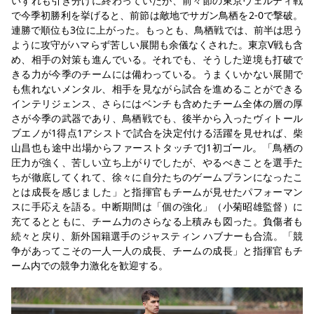
いずれも引き分けに終わっていたが、前々節の東京ヴェルディ戦
YANMAR HANASAKA STADIUM
で今季初勝利を挙げると、前節は敵地でサガン鳥栖を2-0で撃破。
すべて
チーム
グッズ
チケット
イベント
ファンクラブ
サステナビリティ
連勝で順位も3位に上がった。もっとも、鳥栖戦では、前半は思う
ホームタウン
パートナー
スポーツクラブ
メディア
30周年
DAZNで観戦
アカデミー
ように攻守がハマらず苦しい展開も余儀なくされた。東京V戦も含
サステナビリティポリシー
SDGsのゴール
インパクトレポート
め、相手の対策も進んでいる。それでも、そうした逆境も打破で
活動レポート
SPORT POSITIVE LEAGUES
取り組み実績
DAZNで観戦
きる力が今季のチームには備わっている。うまくいかない展開で
スポーツクラブ
アウェイツアー
も焦れないメンタル、相手を見ながら試合を進めることができる
インテリジェンス、さらにはベンチも含めたチーム全体の層の厚
スポーツクラブ
アウェイツアー
さが今季の武器であり、鳥栖戦でも、後半から入ったヴィトール 
ブエノが1得点1アシストで試合を決定付ける活躍を見せれば、柴
関連団体/施設
よくある質問
山昌也も途中出場からファーストタッチでJ1初ゴール。「鳥栖の
長居公園
セレッソフットサルパーク
セレッソフットサルパーク長居
圧力が強く、苦しい立ち上がりでしたが、やるべきことを選手た
よくある質問
セレッソスポーツパーク舞洲
YANMAR HANASAKA STADIUM
ちが徹底してくれて、徐々に自分たちのゲームプランになったこ
セレッソ大阪アカデミー
子供のサッカースクール
とは成長を感じました」と指揮官もチームが見せたパフォーマン
大人のサッカースクール
その他スポーツクラブ
スに手応えを語る。中断期間は「個の強化」（小菊昭雄監督）に
充てるとともに、チーム力のさらなる上積みも図った。負傷者も
続々と戻り、新外国籍選手のジャスティン ハブナーも合流。「競
争があってこその一人一人の成長、チームの成長」と指揮官もチ
ーム内での競争力激化を歓迎する。