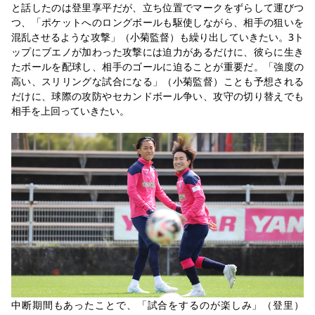
と話したのは登里享平だが、立ち位置でマークをずらして運びつ
つ、「ポケットへのロングボールも駆使しながら、相手の狙いを
混乱させるような攻撃」（小菊監督）も繰り出していきたい。3ト
ップにブエノが加わった攻撃には迫力があるだけに、彼らに生き
たボールを配球し、相手のゴールに迫ることが重要だ。「強度の
高い、スリリングな試合になる」（小菊監督）ことも予想される
だけに、球際の攻防やセカンドボール争い、攻守の切り替えでも
相手を上回っていきたい。
中断期間もあったことで、「試合をするのが楽しみ」（登里）