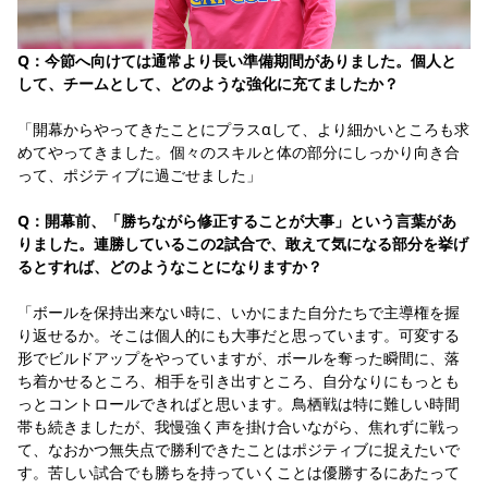
Q：今節へ向けては通常より長い準備期間がありました。個人と
して、チームとして、どのような強化に充てましたか？
「開幕からやってきたことにプラスαして、より細かいところも求
めてやってきました。個々のスキルと体の部分にしっかり向き合
って、ポジティブに過ごせました」
Q：開幕前、「勝ちながら修正することが大事」という言葉があ
りました。連勝しているこの2試合で、敢えて気になる部分を挙げ
るとすれば、どのようなことになりますか？
「ボールを保持出来ない時に、いかにまた自分たちで主導権を握
り返せるか。そこは個人的にも大事だと思っています。可変する
形でビルドアップをやっていますが、ボールを奪った瞬間に、落
ち着かせるところ、相手を引き出すところ、自分なりにもっとも
っとコントロールできればと思います。鳥栖戦は特に難しい時間
帯も続きましたが、我慢強く声を掛け合いながら、焦れずに戦っ
て、なおかつ無失点で勝利できたことはポジティブに捉えたいで
す。苦しい試合でも勝ちを持っていくことは優勝するにあたって