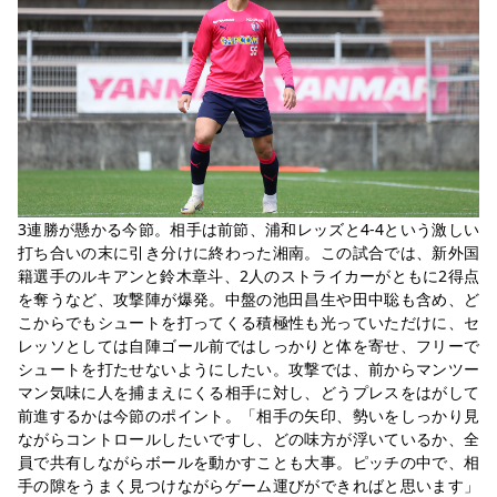
3連勝が懸かる今節。相手は前節、浦和レッズと4-4という激しい
打ち合いの末に引き分けに終わった湘南。この試合では、新外国
籍選手のルキアンと鈴木章斗、2人のストライカーがともに2得点
を奪うなど、攻撃陣が爆発。中盤の池田昌生や田中聡も含め、ど
こからでもシュートを打ってくる積極性も光っていただけに、セ
レッソとしては自陣ゴール前ではしっかりと体を寄せ、フリーで
シュートを打たせないようにしたい。攻撃では、前からマンツー
マン気味に人を捕まえにくる相手に対し、どうプレスをはがして
前進するかは今節のポイント。「相手の矢印、勢いをしっかり見
ながらコントロールしたいですし、どの味方が浮いているか、全
員で共有しながらボールを動かすことも大事。ピッチの中で、相
手の隙をうまく見つけながらゲーム運びができればと思います」