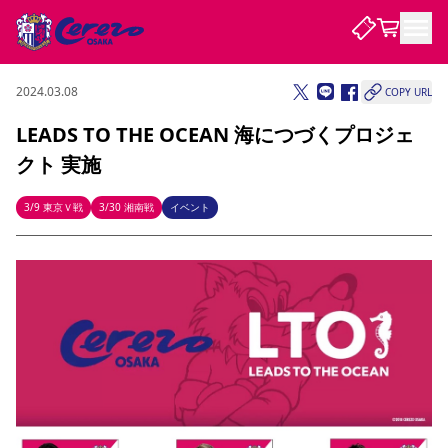
2024.03.08
COPY URL
試合・チーム
LEADS TO THE OCEAN 海につづくプロジェ
クト 実施
観戦する
試合について
試合日程 / 結果
順位表
3/9 東京Ｖ戦
3/30 湘南戦
イベント
クラブを知る
チケット
チームについて
チケット情報
販売スケジュール
価格・席種
購入方法
選手・スタッフ
スケジュール
メディア情報
アクセス
レディース
シーズンシート
法人シーズンシート
福祉サービス
団体チケット
アカデミー
ハナサカプレーヤー
歴代所属選手
ファンクラブ
特定興行入場券
セレッソ大阪について
譲渡サービス
リセールサービス
クラブ紹介
観戦ガイド
沿革
シーズン記録
求人情報
ニュース
ファンクラブ
初めて観戦ガイド
サポートする
キッズ向けサービス
グルメ
マッチデープログラム
観戦マナー&ルール
ビジターサポーター観戦ガイド
公式アプリ
SAKURA SOCIO
招待券引換方法
まいセレチケット
会員規定
パートナー企業募集中
セレッソ大阪VISAカード
サポートスタッフ
婚姻届・出生届・命名書
セレッソアイデアちょうだいな
スタジアム
応援商店街
レディース
ニュース
Lise（ライセンスビジネス）