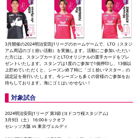
YANMAR HANASAKA STADIUM
すべて
チーム
グッズ
チケット
イベント
ファンクラブ
サステナビリティ
ホームタウン
パートナー
スポーツクラブ
メディア
30周年
DAZNで観戦
アカデミー
サステナビリティポリシー
SDGsのゴール
インパクトレポート
活動レポート
SPORT POSITIVE LEAGUES
取り組み実績
DAZNで観戦
スポーツクラブ
アウェイツアー
3月開催の2024明治安田J1リーグのホームゲームで、LTO（スタジ
スポーツクラブ
アウェイツアー
アム周辺のゴミ拾い活動）を実施します。活動にご参加いただい
た方には、スタンプカードとLTOオリジナルの選手カードをプレ
関連団体/施設
よくある質問
ゼントいたします。スタンプは1度のご参加で1個押印し、13個以
上貯めていただくと、シーズン終了時に「ゴミ拾いマスター」の
長居公園
セレッソフットサルパーク
セレッソフットサルパーク長居
よくある質問
セレッソスポーツパーク舞洲
YANMAR HANASAKA STADIUM
認定証を発行いたします。今シーズンも多くの皆様のご参加をお
セレッソ大阪アカデミー
子供のサッカースクール
待ちしております。海にゴミはいかせない！ 
大人のサッカースクール
その他スポーツクラブ
対象試合
2024明治安田J1リーグ 第3節 (ヨドコウ桜スタジアム)
3月9日（土） 16:00キックオフ
セレッソ大阪 vs 東京ヴェルディ