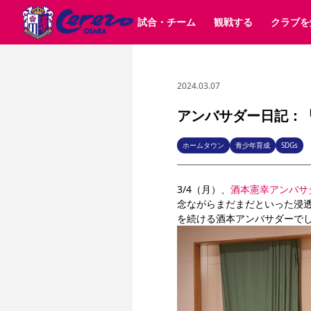
試合・チーム
観戦する
クラブを
2024.03.07
試合日程 / 結果
チケット情報
クラブ紹介
SAKURA SOCIO
すべて
チーム
沿革
販売スケジュール
順位表
グッズ
招待券引換方法
シーズン記録
チケット
求人情報
価格・席種
まいセレチケット
イベント
ファンクラブ
購入方法
会員規
シ
団体チケット
30周年
特定興行入場券
譲渡サービス
リセールサー
アンバサダー日記：
選手・スタッフ
パートナー企業募集中
スケジュール
セレッソ大阪VISAカード
メディア情報
アクセス
サポートス
レ
歴代所属選手
初めて観戦ガイド
Lise（ライセンスビジネス）
キッズ向けサービス
グルメ
マッチデー
ホームタウン
青少年育成
SDGs
ビジターサポーター観戦ガイド
公式アプリ
サステナビリティポリシー
SDGsのゴール
インパクトレポ
3/4（月）、
酒本憲幸アンバサ
YANMAR HANASAKA STADIUM
取り組み実績
DAZNで観戦
念ながらまだまだといった浸
を続ける酒本アンバサダーで
スポーツクラブ
長居公園
セレッソフットサルパーク
セレッソフットサルパ
YANMAR HANASAKA STADIUM
セレッソ大阪アカデミー
その他スポーツクラブ