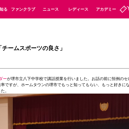
知る
ファンクラブ
ニュース
レディース
アカデミー
定
ーズンシート
ホームタウン
婚姻届・出生届・命名書
法人シーズンシート
パートナー
スポーツクラブ
福祉サービス
メディア
ビス
「チームスポーツの良さ」
タッフ
ディース
セレッソアイデアちょうだいな
アカデミー
ハナサカプレーヤー
応援商店街
プログラム
観戦マナー&ルール
ート
活動レポート
SPORT POSITIVE LEAGUES
ダー
が堺市立八下中学校で講話授業を行いました。お話の前に恒例のセ
アウェイツアー
よくある質問
透率ですが、ホームタウンの堺市でもっと知ってもらい、もっと好きに
した。
ーク長居
セレッソスポーツパーク舞洲
子供のサッカースクール
大人のサッカースクール