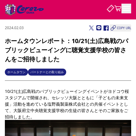
2024.02.03
COPY URL
試合・チーム
ホームタウンレポート：10/21(土)広島戦のパ
ブリックビューイングに聴覚支援学校の皆さ
観戦する
試合について
んをご招待しました
試合日程 / 結果
順位表
クラブを知る
チケット
ホームタウン
パートナーとの取り組み
チームについて
チケット情報
販売スケジュール
価格・席種
購入方法
選手・スタッフ
スケジュール
メディア情報
アクセス
レディース
シーズンシート
法人シーズンシート
福祉サービス
団体チケット
アカデミー
ハナサカプレーヤー
歴代所属選手
10/21(土)広島戦のパブリックビューイングイベントがヨドコウ桜
ファンクラブ
特定興行入場券
セレッソ大阪について
譲渡サービス
リセールサービス
スタジアムで開催され、セレッソ大阪とともに「子どもの未来支
クラブ紹介
観戦ガイド
沿革
シーズン記録
求人情報
援」活動を進めている塩野義製薬株式会社との共催イベントとし
て、大阪府立中央聴覚支援学校の生徒の皆さんとそのご家族をご
ニュース
ファンクラブ
初めて観戦ガイド
サポートする
キッズ向けサービス
グルメ
マッチデープログラム
招待しました。
観戦マナー&ルール
ビジターサポーター観戦ガイド
公式アプリ
SAKURA SOCIO
SAKURA POINT Program
招待券引換方法
先行入場
パートナー企業募集中
セレッソ大阪VISAカード
サポートスタッフ
まいセレチケット
会員規定
婚姻届・出生届・命名書
セレッソアイデアちょうだいな
スタジアム
応援商店街
レディース
ニュース
Lise（ライセンスビジネス）