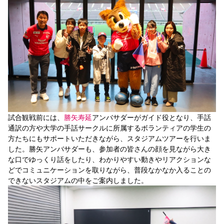
YANMAR HANASAKA STADIUM
すべて
チーム
グッズ
チケット
イベント
ファンクラブ
サステナビリティ
ホームタウン
パートナー
スポーツクラブ
メディア
30周年
DAZNで観戦
アカデミー
サステナビリティポリシー
SDGsのゴール
インパクトレポート
活動レポート
SPORT POSITIVE LEAGUES
取り組み実績
DAZNで観戦
スポーツクラブ
アウェイツアー
スポーツクラブ
アウェイツアー
関連団体/施設
よくある質問
長居公園
セレッソフットサルパーク
セレッソフットサルパーク長居
よくある質問
試合観戦前には、
勝矢寿延
アンバサダーがガイド役となり、手話
セレッソスポーツパーク舞洲
YANMAR HANASAKA STADIUM
通訳の方や大学の手話サークルに所属するボランティアの学生の
セレッソ大阪アカデミー
子供のサッカースクール
大人のサッカースクール
その他スポーツクラブ
方たちにもサポートいただきながら、スタジアムツアーを行いま
した。勝矢アンバサダーも、参加者の皆さんの顔を見ながら大き
な口でゆっくり話をしたり、わかりやすい動きやリアクションな
どでコミュニケーションを取りながら、普段なかなか入ることの
できないスタジアムの中をご案内しました。