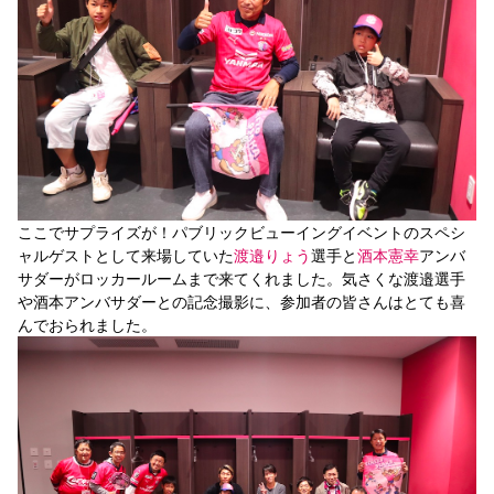
ここでサプライズが！パブリックビューイングイベントのスペシ
ャルゲストとして来場していた
渡邉りょう
選手と
酒本憲幸
アンバ
サダーがロッカールームまで来てくれました。気さくな渡邉選手
や酒本アンバサダーとの記念撮影に、参加者の皆さんはとても喜
んでおられました。