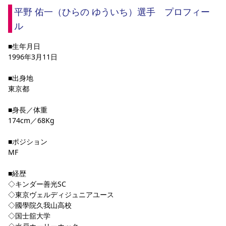
YANMAR HANASAKA STADIUM
平野 佑一（ひらの ゆういち）選手　プロフィー
すべて
チーム
グッズ
チケット
イベント
ファンクラブ
サステナビリティ
ホームタウン
パートナー
スポーツクラブ
メディア
30周年
ル
DAZNで観戦
アカデミー
サステナビリティポリシー
SDGsのゴール
インパクトレポート
活動レポート
SPORT POSITIVE LEAGUES
取り組み実績
DAZNで観戦
■生年月日
1996年3月11日
スポーツクラブ
アウェイツアー
■出身地
スポーツクラブ
アウェイツアー
東京都
関連団体/施設
よくある質問
■身長／体重
長居公園
セレッソフットサルパーク
セレッソフットサルパーク長居
よくある質問
174cm／68Kg
セレッソスポーツパーク舞洲
YANMAR HANASAKA STADIUM
セレッソ大阪アカデミー
子供のサッカースクール
大人のサッカースクール
その他スポーツクラブ
■ポジション
MF
■経歴
◇キンダー善光SC
◇東京ヴェルディジュニアユース
◇國學院久我山高校
◇国士舘大学