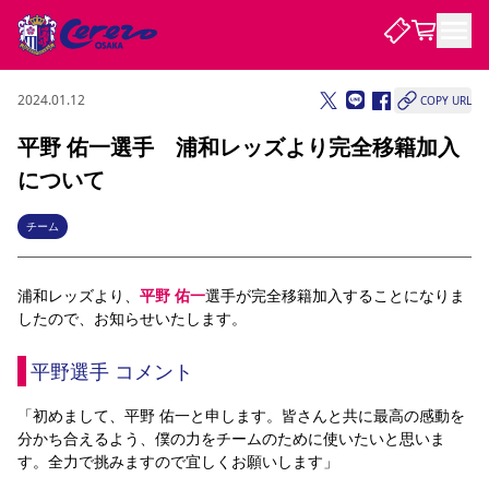
2024.01.12
COPY URL
試合・チーム
平野 佑一選手 浦和レッズより完全移籍加入
について
観戦する
試合について
試合日程 / 結果
順位表
チーム
クラブを知る
チケット
チームについて
浦和レッズより、
平野 佑一
選手が完全移籍加入することになりま
チケット情報
販売スケジュール
価格・席種
購入方法
選手・スタッフ
スケジュール
メディア情報
アクセス
レディース
シーズンシート
法人シーズンシート
福祉サービス
団体チケット
したので、お知らせいたします。
アカデミー
ハナサカプレーヤー
歴代所属選手
ファンクラブ
特定興行入場券
セレッソ大阪について
譲渡サービス
リセールサービス
平野選手 コメント
クラブ紹介
観戦ガイド
沿革
シーズン記録
求人情報
ニュース
ファンクラブ
初めて観戦ガイド
サポートする
キッズ向けサービス
グルメ
マッチデープログラム
「初めまして、平野 佑一と申します。皆さんと共に最高の感動を
観戦マナー&ルール
ビジターサポーター観戦ガイド
公式アプリ
分かち合えるよう、僕の力をチームのために使いたいと思いま
SAKURA SOCIO
招待券引換方法
まいセレチケット
会員規定
パートナー企業募集中
セレッソ大阪VISAカード
サポートスタッフ
す。全力で挑みますので宜しくお願いします」
婚姻届・出生届・命名書
セレッソアイデアちょうだいな
スタジアム
応援商店街
レディース
ニュース
Lise（ライセンスビジネス）