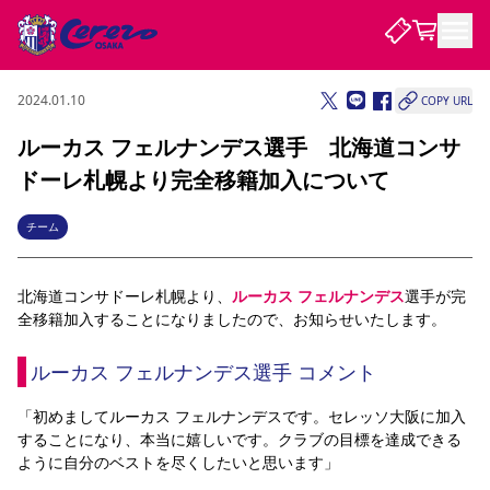
2024.01.10
COPY URL
試合・チーム
ルーカス フェルナンデス選手 北海道コンサ
ドーレ札幌より完全移籍加入について
観戦する
試合について
試合日程 / 結果
順位表
チーム
クラブを知る
チケット
チームについて
北海道コンサドーレ札幌より、
ルーカス フェルナンデス
選手が完
チケット情報
販売スケジュール
価格・席種
購入方法
選手・スタッフ
スケジュール
メディア情報
アクセス
レディース
シーズンシート
法人シーズンシート
福祉サービス
団体チケット
全移籍加入することになりましたので、お知らせいたします。
アカデミー
ハナサカプレーヤー
歴代所属選手
ファンクラブ
特定興行入場券
セレッソ大阪について
譲渡サービス
リセールサービス
ルーカス フェルナンデス選手 コメント
クラブ紹介
観戦ガイド
沿革
シーズン記録
求人情報
ニュース
ファンクラブ
初めて観戦ガイド
サポートする
キッズ向けサービス
グルメ
マッチデープログラム
「初めましてルーカス フェルナンデスです。セレッソ大阪に加入
観戦マナー&ルール
ビジターサポーター観戦ガイド
公式アプリ
することになり、本当に嬉しいです。クラブの目標を達成できる
SAKURA SOCIO
SAKURA POINT Program
招待券引換方法
先行入場
パートナー企業募集中
セレッソ大阪VISAカード
サポートスタッフ
ように自分のベストを尽くしたいと思います」
まいセレチケット
会員規定
婚姻届・出生届・命名書
セレッソアイデアちょうだいな
スタジアム
応援商店街
レディース
ニュース
Lise（ライセンスビジネス）