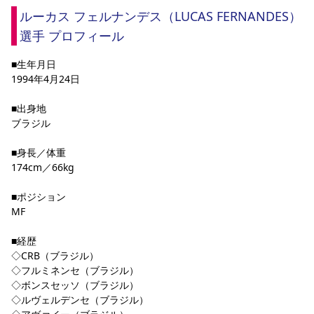
YANMAR HANASAKA STADIUM
ルーカス フェルナンデス（LUCAS FERNANDES）
すべて
チーム
グッズ
チケット
イベント
ファンクラブ
サステナビリティ
ホームタウン
パートナー
スポーツクラブ
メディア
30周年
選手 プロフィール
DAZNで観戦
アカデミー
サステナビリティポリシー
SDGsのゴール
インパクトレポート
活動レポート
SPORT POSITIVE LEAGUES
取り組み実績
DAZNで観戦
■生年月日
1994年4月24日
スポーツクラブ
アウェイツアー
■出身地
スポーツクラブ
アウェイツアー
ブラジル
関連団体/施設
よくある質問
■身長／体重
長居公園
セレッソフットサルパーク
セレッソフットサルパーク長居
よくある質問
174cm／66kg
セレッソスポーツパーク舞洲
YANMAR HANASAKA STADIUM
セレッソ大阪アカデミー
子供のサッカースクール
大人のサッカースクール
その他スポーツクラブ
■ポジション
MF
■経歴
◇CRB（ブラジル）
◇フルミネンセ（ブラジル）
◇ボンスセッソ（ブラジル）
◇ルヴェルデンセ（ブラジル）