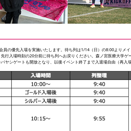
OCIO会員の優先入場を実施いたします。待ち列は1/14（日）の8:00よ
。先行入場時刻の20分前に待ち列へお戻りください。森ノ宮医療大学ゲ
カバヤシゲートも開放となり、以後イベント終了まで入退場自由（再入