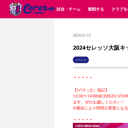
試合・チーム
観戦する
クラブを
2024.01.13
試合日程 / 結果
チケット情報
クラブ紹介
SAKURA SOCIO
すべて
チーム
沿革
販売スケジュール
順位表
グッズ
招待券引換方法
シーズン記録
チケット
求人情報
価格・席種
まいセレチケット
イベント
ファンクラブ
購入方法
会員規
シ
団体チケット
30周年
特定興行入場券
譲渡サービス
リセールサー
2024セレッソ大阪
選手・スタッフ
パートナー企業募集中
スケジュール
セレッソ大阪VISAカード
メディア情報
アクセス
サポートス
レ
歴代所属選手
初めて観戦ガイド
Lise（ライセンスビジネス）
キッズ向けサービス
グルメ
マッチデー
イベント
ビジターサポーター観戦ガイド
公式アプリ
サステナビリティポリシー
SDGsのゴール
インパクトレポ
＊＊＊＊＊
YANMAR HANASAKA STADIUM
取り組み実績
DAZNで観戦
【1/13（土）追記】
13:30〜14:00頃CERE
スポーツクラブ
ます。ぜひお越しください！
※都合により時間が変更とな
長居公園
セレッソフットサルパーク
セレッソフットサルパ
YANMAR HANASAKA STADIUM
セレッソ大阪アカデミー
＊＊＊＊＊
その他スポーツクラブ