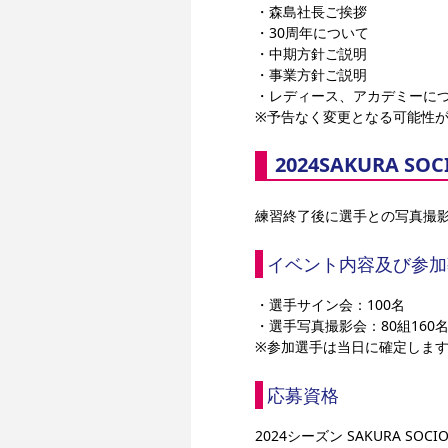
・森島社長ご挨拶
・30周年について
・中期方針ご説明
・事業方針ご説明
・レディース、アカデミーにつ
※予告なく変更となる可能性
2024SAKURA 
練習終了後に選手との写真撮
イベント内容及び参加
・選手サイン会：100名
・選手写真撮影会：80組160
※参加選手は当日に確定しま
応募資格
2024シーズン SAKURA SOC