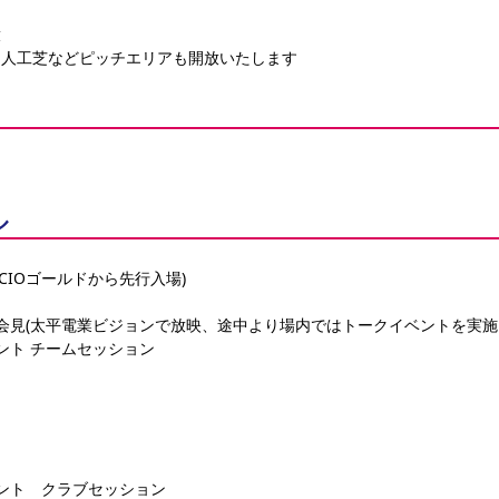
放
、人工芝などピッチエリアも開放いたします
ル
 SOCIOゴールドから先行入場)
発表記者会見(太平電業ビジョンで放映、途中より場内ではトークイベントを実
イベント チームセッション
フイベント　クラブセッション