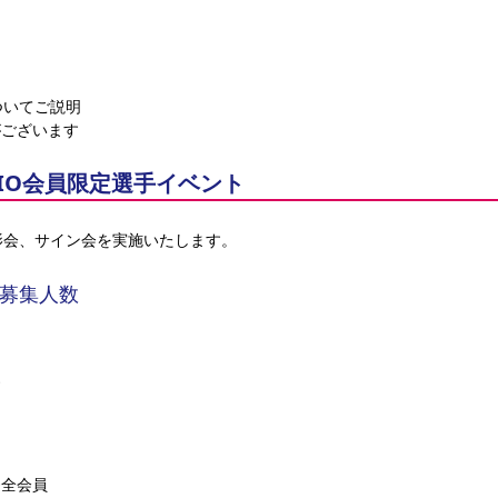
いてご説明 
がございます
SOCIO会員限定選手イベント
影会、サイン会を実施いたします。
募集人数 
名
す
IO全会員