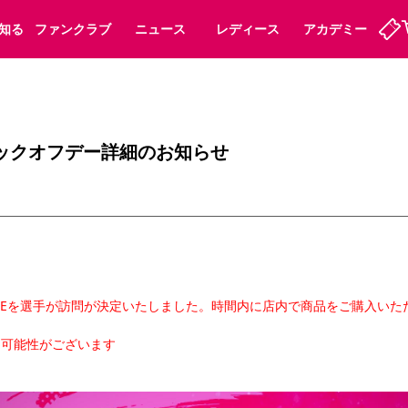
知る
ファンクラブ
ニュース
レディース
アカデミー
定
ーズンシート
ホームタウン
婚姻届・出生届・命名書
法人シーズンシート
パートナー
スポーツクラブ
福祉サービス
メディア
ビス
キックオフデー詳細のお知らせ
タッフ
ディース
セレッソアイデアちょうだいな
アカデミー
ハナサカプレーヤー
応援商店街
プログラム
観戦マナー&ルール
ート
活動レポート
SPORT POSITIVE LEAGUES
アウェイツアー
よくある質問
ZO STOREを選手が訪問が決定いたしました。時間内に店内で商品をご購入
る可能性がございます
ーク長居
セレッソスポーツパーク舞洲
子供のサッカースクール
大人のサッカースクール