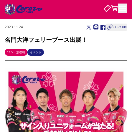
2023.11.24
COPY URL
試合・チーム
名門大洋フェリーブース出展！
観戦する
試合について
11/25 京都戦
イベント
試合日程 / 結果
順位表
クラブを知る
チケット
チームについて
チケット情報
販売スケジュール
価格・席種
購入方法
選手・スタッフ
スケジュール
メディア情報
アクセス
レディース
シーズンシート
法人シーズンシート
福祉サービス
団体チケット
アカデミー
ハナサカプレーヤー
歴代所属選手
ファンクラブ
特定興行入場券
セレッソ大阪について
譲渡サービス
リセールサービス
クラブ紹介
観戦ガイド
沿革
シーズン記録
求人情報
ニュース
ファンクラブ
初めて観戦ガイド
サポートする
キッズ向けサービス
グルメ
マッチデープログラム
観戦マナー&ルール
ビジターサポーター観戦ガイド
公式アプリ
SAKURA SOCIO
SAKURA POINT Program
招待券引換方法
先行入場
パートナー企業募集中
セレッソ大阪VISAカード
サポートスタッフ
まいセレチケット
会員規定
婚姻届・出生届・命名書
セレッソアイデアちょうだいな
スタジアム
応援商店街
レディース
ニュース
Lise（ライセンスビジネス）