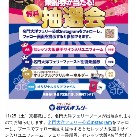
YANMAR HANASAKA STADIUM
すべて
チーム
グッズ
チケット
イベント
ファンクラブ
サステナビリティ
ホームタウン
パートナー
スポーツクラブ
メディア
30周年
DAZNで観戦
アカデミー
サステナビリティポリシー
SDGsのゴール
インパクトレポート
活動レポート
SPORT POSITIVE LEAGUES
取り組み実績
DAZNで観戦
スポーツクラブ
アウェイツアー
スポーツクラブ
アウェイツアー
関連団体/施設
よくある質問
長居公園
セレッソフットサルパーク
セレッソフットサルパーク長居
よくある質問
セレッソスポーツパーク舞洲
YANMAR HANASAKA STADIUM
セレッソ大阪アカデミー
子供のサッカースクール
大人のサッカースクール
その他スポーツクラブ
11/25（土）京都戦にて、名門大洋フェリーブースが出展されます
のでお知らせします。
名門大洋フェリー公式Instagram
をフォロ
ーし、ブースでフォロー画面を提示するとセレッソ大阪選手サイ
ン入りユニフォーム、フェリー乗船券、セレッソ大阪×名門大洋フ