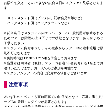
普段立ち入ることのできない試合当日のスタジアム見学となりま
す。
・メインスタンド側（ピッチ内、記者会見室等など）
・バックスタンド側（バックラウンジなど）
※試合当日はスタジアム内エレベーターの一般利用が禁止される
ためツアーは階段の上り下りでの移動となります、あらかじめご
了承ください
※スタジアム内セキュリティの観点からツアー中の途中退場は原
則不可となります
※実施時間は11:30〜13:15頃を予定しております
※当選者は同伴者（観戦チケット保有者/非会員可）を1名までお
連れいただけます、お一人でのご参加も可能です
※スタジアムツアーの内容は変更する場合がございます
注意事項
※いずれのイベントも事前応募での抽選制となり、応募に際しJリ
ーグIDの登録・ログインが必要となります
※イベントの様子を後日セレッソ大阪のホームページなどで活用