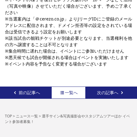
（写真や映像）させていただく場合がございます、予めご了承く
ださい
※当選案内は「＠cerezo.co.jp」よりJリーグIDにご登録のメール
アドレスに配信されます、ドメイン拒否等の設定をされている場
合は受信できるよう設定をお願いします
※該当試合の観戦チケットが別途必要となります、当選権利を他
の方へ譲渡することは不可となります
※集合時間に遅れた場合は、イベントにご参加いただけません
※悪天候でも試合が開催される場合はイベントを実施いたします
※イベント内容を予告なく変更する場合がございます
前の記事へ
一覧へ
次の記事へ
TOP
>
ニュース一覧
>
選手サイン&写真撮影会やスタジアムツアーほか イベ
ント参加者募集！