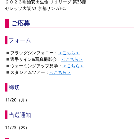
２０２３明治安田生命 Ｊ１リーグ 第33節
YANMAR HANASAKA STADIUM
セレッソ大阪 vs 京都サンガF.C.
すべて
チーム
グッズ
チケット
イベント
ファンクラブ
サステナビリティ
ホームタウン
パートナー
スポーツクラブ
メディア
30周年
DAZNで観戦
アカデミー
サステナビリティポリシー
SDGsのゴール
インパクトレポート
ご応募
活動レポート
SPORT POSITIVE LEAGUES
取り組み実績
DAZNで観戦
スポーツクラブ
アウェイツアー
フォーム
スポーツクラブ
アウェイツアー
◾️フラッグシンフォニー：
＜こちら＞
◾️選手サイン&写真撮影会：
＜こちら＞
関連団体/施設
よくある質問
◾️ウォーミングアップ見学：
＜こちら＞
長居公園
セレッソフットサルパーク
セレッソフットサルパーク長居
◾️スタジアムツアー：
よくある質問
＜こちら＞
セレッソスポーツパーク舞洲
YANMAR HANASAKA STADIUM
セレッソ大阪アカデミー
子供のサッカースクール
大人のサッカースクール
その他スポーツクラブ
締切         
11/20（月）
当選通知
11/23（木）