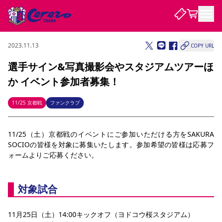
2023.11.13
COPY URL
試合・チーム
選手サイン&写真撮影会やスタジアムツアーほ
か イベント参加者募集！
観戦する
試合について
試合日程 / 結果
順位表
11/25 京都戦
ファンクラブ
クラブを知る
チケット
チームについて
11/25（土）京都戦のイベントにご参加いただける方をSAKURA 
チケット情報
販売スケジュール
価格・席種
購入方法
選手・スタッフ
スケジュール
メディア情報
アクセス
レディース
シーズンシート
法人シーズンシート
福祉サービス
団体チケット
SOCIOの皆様を対象に募集いたします。参加希望の皆様は応募フ
アカデミー
ハナサカプレーヤー
歴代所属選手
ファンクラブ
特定興行入場券
セレッソ大阪について
譲渡サービス
リセールサービス
ォームよりご応募ください。
クラブ紹介
観戦ガイド
沿革
シーズン記録
求人情報
ニュース
ファンクラブ
初めて観戦ガイド
サポートする
キッズ向けサービス
グルメ
マッチデープログラム
対象試合
観戦マナー&ルール
ビジターサポーター観戦ガイド
公式アプリ
SAKURA SOCIO
SAKURA POINT Program
招待券引換方法
先行入場
パートナー企業募集中
セレッソ大阪VISAカード
サポートスタッフ
まいセレチケット
会員規定
婚姻届・出生届・命名書
セレッソアイデアちょうだいな
スタジアム
応援商店街
11月25日（土）14:00キックオフ（ヨドコウ桜スタジアム）
レディース
ニュース
Lise（ライセンスビジネス）