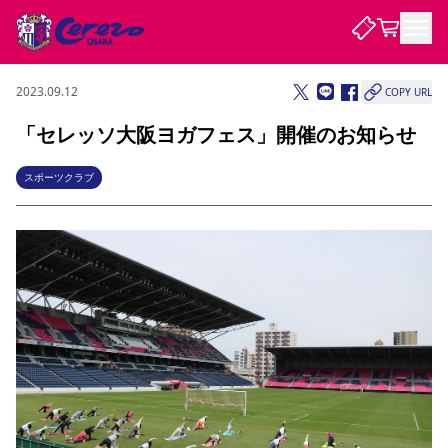
2023.09.12
COPY URL
試合・チーム
「セレッソ大阪ヨガフェス」開催のお知らせ
観戦する
試合について
スポーツクラブ
試合日程 / 結果
順位表
クラブを知る
チケット
チームについて
チケット情報
販売スケジュール
価格・席種
購入方法
選手・スタッフ
スケジュール
メディア情報
アクセス
レディース
シーズンシート
法人シーズンシート
福祉サービス
団体チケット
アカデミー
ハナサカプレーヤー
歴代所属選手
ファンクラブ
特定興行入場券
セレッソ大阪について
譲渡サービス
リセールサービス
クラブ紹介
観戦ガイド
沿革
シーズン記録
求人情報
ニュース
ファンクラブ
初めて観戦ガイド
サポートする
キッズ向けサービス
グルメ
マッチデープログラム
観戦マナー&ルール
ビジターサポーター観戦ガイド
公式アプリ
SAKURA SOCIO
SAKURA POINT Program
招待券引換方法
先行入場
パートナー企業募集中
セレッソ大阪VISAカード
サポートスタッフ
まいセレチケット
会員規定
婚姻届・出生届・命名書
セレッソアイデアちょうだいな
スタジアム
応援商店街
レディース
ニュース
Lise（ライセンスビジネス）