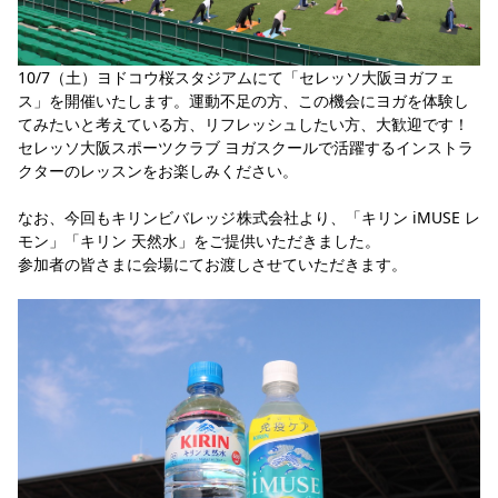
YANMAR HANASAKA STADIUM
すべて
チーム
グッズ
チケット
イベント
ファンクラブ
サステナビリティ
ホームタウン
パートナー
スポーツクラブ
メディア
30周年
DAZNで観戦
アカデミー
サステナビリティポリシー
SDGsのゴール
インパクトレポート
10/7（土）ヨドコウ桜スタジアムにて「セレッソ大阪ヨガフェ
活動レポート
SPORT POSITIVE LEAGUES
取り組み実績
DAZNで観戦
ス」を開催いたします。運動不足の方、この機会にヨガを体験し
てみたいと考えている方、リフレッシュしたい方、大歓迎です！
スポーツクラブ
アウェイツアー
セレッソ大阪スポーツクラブ ヨガスクールで活躍するインストラ
クターのレッスンをお楽しみください。
スポーツクラブ
アウェイツアー
関連団体/施設
なお、今回もキリンビバレッジ株式会社より、「キリン iMUSE レ
よくある質問
モン」「キリン 天然水」をご提供いただきました。
長居公園
セレッソフットサルパーク
セレッソフットサルパーク長居
よくある質問
参加者の皆さまに会場にてお渡しさせていただきます。
セレッソスポーツパーク舞洲
YANMAR HANASAKA STADIUM
セレッソ大阪アカデミー
子供のサッカースクール
大人のサッカースクール
その他スポーツクラブ