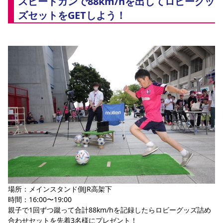
スピードガンで88km/hを出してロビーグッ
ズセットをGETしよう！
場所：メインスタンド側JR高架下
時間：16:00〜19:00
親子で1回ずつ蹴って合計88km/hを記録したらロビーグッズ詰め
合わせセットを先着3名様にプレゼント！