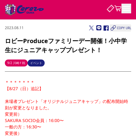
2023.08.11
COPY URL
試合・チーム
ロビーProduceファミリーデー開催！小中学
生にジュニアキャッププレゼント！
観戦する
試合について
試合日程 / 結果
順位表
9/2 川崎Ｆ戦
イベント
クラブを知る
チケット
チームについて
＊＊＊＊＊＊＊
チケット情報
販売スケジュール
価格・席種
購入方法
選手・スタッフ
スケジュール
メディア情報
アクセス
レディース
シーズンシート
法人シーズンシート
福祉サービス
団体チケット
【8/27（日）追記】
アカデミー
ハナサカプレーヤー
歴代所属選手
ファンクラブ
特定興行入場券
セレッソ大阪について
譲渡サービス
リセールサービス
来場者プレゼント「オリジナルジュニアキャップ」の配布開始時
クラブ紹介
観戦ガイド
沿革
シーズン記録
求人情報
刻が変更となりました。
ニュース
ファンクラブ
変更前）
初めて観戦ガイド
サポートする
キッズ向けサービス
グルメ
マッチデープログラム
観戦マナー&ルール
ビジターサポーター観戦ガイド
公式アプリ
SAKURA SOCIO会員：16:00〜
SAKURA SOCIO
SAKURA POINT Program
招待券引換方法
パートナー企業募集中
セレッソ大阪VISAカード
サポートスタッフ
一般の方：16:30〜
まいセレチケット
会員規定
婚姻届・出生届・命名書
セレッソアイデアちょうだいな
スタジアム
応援商店街
レディース
変更後）
ニュース
Lise（ライセンスビジネス）