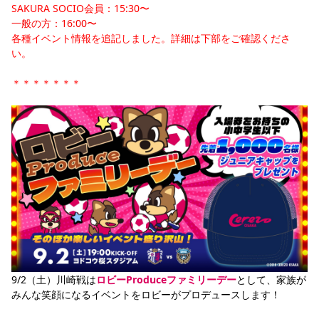
SAKURA SOCIO会員：15:30〜
YANMAR HANASAKA STADIUM
すべて
チーム
グッズ
チケット
イベント
ファンクラブ
一般の方：16:00〜
サステナビリティ
ホームタウン
パートナー
スポーツクラブ
メディア
30周年
DAZNで観戦
各種イベント情報を追記しました。詳細は下部をご確認くださ
アカデミー
サステナビリティポリシー
SDGsのゴール
インパクトレポート
い。
活動レポート
SPORT POSITIVE LEAGUES
取り組み実績
DAZNで観戦
＊＊＊＊＊＊＊
スポーツクラブ
アウェイツアー
スポーツクラブ
アウェイツアー
関連団体/施設
よくある質問
長居公園
セレッソフットサルパーク
セレッソフットサルパーク長居
よくある質問
セレッソスポーツパーク舞洲
YANMAR HANASAKA STADIUM
セレッソ大阪アカデミー
子供のサッカースクール
大人のサッカースクール
その他スポーツクラブ
9/2（土）川崎戦は
ロビーProduceファミリーデー
として、家族が
みんな笑顔になるイベントをロビーがプロデュースします！