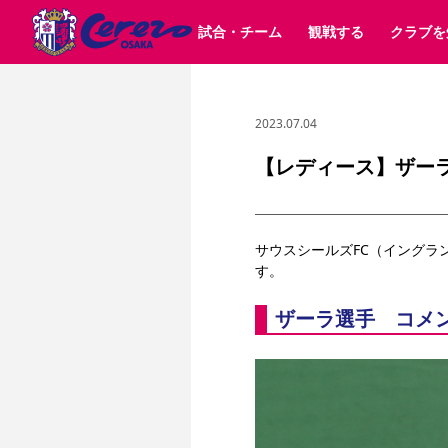
試合・チーム
観戦する
クラブを
2023.07.04
試合日程 / 結果
チケット情報
クラブ紹介
SAKURA SOCIO
すべて
チーム
沿革
販売スケジュール
順位表
グッズ
招待券引換方法
シーズン記録
チケット
求人情報
価格・席種
まいセレチケット
イベント
ファンクラブ
購入方法
会員規
シ
団体チケット
30周年
特定興行入場券
譲渡サービス
リセールサー
【レディース】ザー
選手・スタッフ
パートナー企業募集中
スケジュール
セレッソ大阪VISAカード
メディア情報
アクセス
サポートス
レ
歴代所属選手
初めて観戦ガイド
Lise（ライセンスビジネス）
キッズ向けサービス
グルメ
マッチデー
ビジターサポーター観戦ガイド
公式アプリ
サウスシールズFC（イング
サステナビリティポリシー
SDGsのゴール
インパクトレポ
す。
YANMAR HANASAKA STADIUM
取り組み実績
DAZNで観戦
ザーラ選手　コメ
スポーツクラブ
長居公園
セレッソフットサルパーク
セレッソフットサルパ
YANMAR HANASAKA STADIUM
セレッソ大阪アカデミー
その他スポーツクラブ