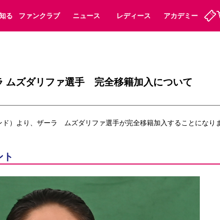
知る
ファンクラブ
ニュース
レディース
アカデミー
定
ーズンシート
ホームタウン
婚姻届・出生届・命名書
法人シーズンシート
パートナー
スポーツクラブ
福祉サービス
メディア
ビス
ラ ムズダリファ選手 完全移籍加入について
タッフ
ディース
セレッソアイデアちょうだいな
アカデミー
ハナサカプレーヤー
応援商店街
プログラム
観戦マナー&ルール
ランド）より、ザーラ　ムズダリファ選手が完全移籍加入することになり
ート
活動レポート
SPORT POSITIVE LEAGUES
アウェイツアー
よくある質問
ント
ーク長居
セレッソスポーツパーク舞洲
子供のサッカースクール
大人のサッカースクール