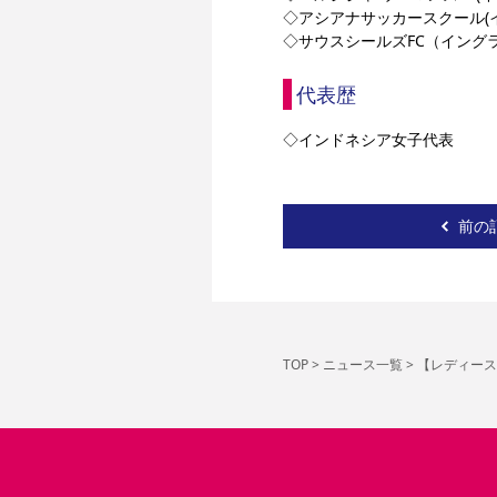
◇アシアナサッカースクール(
◇サウスシールズFC（イング
代表歴
◇インドネシア女子代表
前の
TOP
>
ニュース一覧
>
【レディース