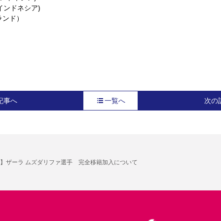
インドネシア)
ランド）
記事へ
一覧へ
次の
】ザーラ ムズダリファ選手 完全移籍加入について