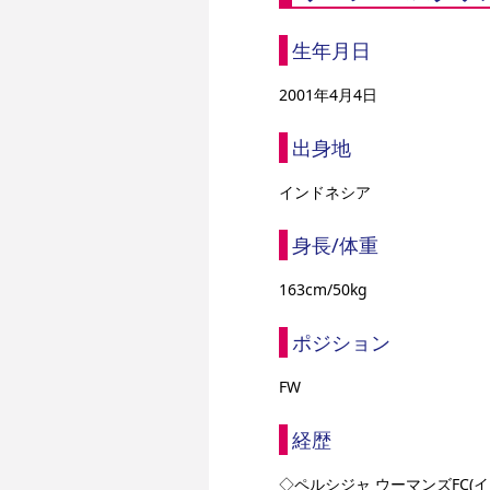
生年月日
2001年4月4日
出身地
インドネシア
身長/体重
163cm/50kg
ポジション
FW
経歴
◇ペルシジャ ウーマンズFC(