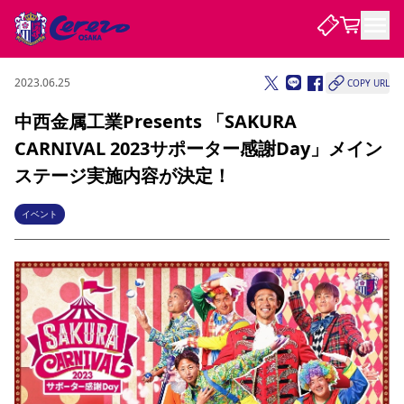
2023.06.25
COPY URL
試合・チーム
中西金属工業Presents 「SAKURA
CARNIVAL 2023サポーター感謝Day」メイン
観戦する
試合について
ステージ実施内容が決定！
試合日程 / 結果
順位表
クラブを知る
チケット
イベント
チームについて
チケット情報
販売スケジュール
価格・席種
購入方法
選手・スタッフ
スケジュール
メディア情報
アクセス
レディース
シーズンシート
法人シーズンシート
福祉サービス
団体チケット
アカデミー
ハナサカプレーヤー
歴代所属選手
ファンクラブ
特定興行入場券
セレッソ大阪について
譲渡サービス
リセールサービス
クラブ紹介
観戦ガイド
沿革
シーズン記録
求人情報
ニュース
ファンクラブ
初めて観戦ガイド
サポートする
キッズ向けサービス
グルメ
マッチデープログラム
観戦マナー&ルール
ビジターサポーター観戦ガイド
公式アプリ
SAKURA SOCIO
SAKURA POINT Program
招待券引換方法
先行入場
パートナー企業募集中
セレッソ大阪VISAカード
サポートスタッフ
まいセレチケット
会員規定
婚姻届・出生届・命名書
セレッソアイデアちょうだいな
スタジアム
応援商店街
レディース
ニュース
Lise（ライセンスビジネス）