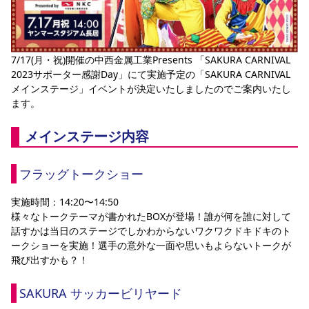
YANMAR HANASAKA STADIUM
すべて
チーム
グッズ
チケット
イベント
ファンクラブ
サステナビリティ
ホームタウン
パートナー
スポーツクラブ
メディア
30周年
DAZNで観戦
アカデミー
サステナビリティポリシー
SDGsのゴール
インパクトレポート
活動レポート
SPORT POSITIVE LEAGUES
取り組み実績
7/17(月・祝)開催の中西金属工業Presents 「SAKURA CARNIVAL 
DAZNで観戦
2023サポーター感謝Day」にて実施予定の「SAKURA CARNIVAL
スポーツクラブ
アウェイツアー
メインステージ」イベントが決定いたしましたのでご案内いたし
ます。
スポーツクラブ
アウェイツアー
関連団体/施設
メインステージ内容
よくある質問
長居公園
セレッソフットサルパーク
セレッソフットサルパーク長居
よくある質問
セレッソスポーツパーク舞洲
YANMAR HANASAKA STADIUM
フラッグトークショー
セレッソ大阪アカデミー
子供のサッカースクール
大人のサッカースクール
その他スポーツクラブ
実施時間：14:20〜14:50
様々なトークテーマが書かれたBOXが登場！誰が何を誰に対して
話すかは当日のステージでしかわからないワクワクドキドキのト
ークショーを実施！選手の意外な一面や思いもよらないトークが
飛び出すかも？！
SAKURA サッカービリヤード