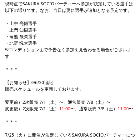
現時点でSAKURA SOCIOパーティーへ参加が決定している選手は
YANMAR HANASAKA STADIUM
すべて
チーム
グッズ
チケット
イベント
ファンクラブ
以下の通りです。なお、当日は更に選手が追加となる予定です。
サステナビリティ
ホームタウン
パートナー
スポーツクラブ
メディア
30周年
DAZNで観戦
アカデミー
サステナビリティポリシー
SDGsのゴール
インパクトレポート
・山中 亮輔選手
活動レポート
SPORT POSITIVE LEAGUES
取り組み実績
DAZNで観戦
・上門 知樹選手
・毎熊 晟矢選手
スポーツクラブ
アウェイツアー
・北野 颯太選手
スポーツクラブ
※コンディション面で予告なく参加を見合わせる場合がございま
アウェイツアー
す
関連団体/施設
よくある質問
＊＊＊
長居公園
セレッソフットサルパーク
セレッソフットサルパーク長居
よくある質問
セレッソスポーツパーク舞洲
YANMAR HANASAKA STADIUM
セレッソ大阪アカデミー
子供のサッカースクール
【お知らせ】※6/30追記
大人のサッカースクール
その他スポーツクラブ
販売スケジュールを更新しております。
変更前）2次販売 7/1（土）〜、通常販売 7/8（土）〜
変更後）
2次販売 
7/1（土）
11:00
〜、
通常販売 7/8（土）
11:00
〜
＊＊＊
7/25（火）に開催が決定しているSAKURA SOCIOパーティーにつ