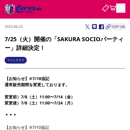
2023.06.23
COPY URL
試合・チーム
7/25（火）開催の「SAKURA SOCIOパーティ
ー」詳細決定！
観戦する
試合について
試合日程 / 結果
順位表
ファンクラブ
クラブを知る
チケット
チームについて
【お知らせ】※7/18追記
チケット情報
販売スケジュール
価格・席種
購入方法
選手・スタッフ
スケジュール
メディア情報
アクセス
レディース
シーズンシート
法人シーズンシート
福祉サービス
団体チケット
通常販売期間を変更しております。
アカデミー
ハナサカプレーヤー
歴代所属選手
ファンクラブ
特定興行入場券
セレッソ大阪について
譲渡サービス
リセールサービス
変更前）7/8（土）11:00〜7/14（金）
クラブ紹介
観戦ガイド
沿革
シーズン記録
求人情報
変更後）7/8（土）11:00〜7/24（月）
ニュース
ファンクラブ
初めて観戦ガイド
サポートする
キッズ向けサービス
グルメ
マッチデープログラム
観戦マナー&ルール
ビジターサポーター観戦ガイド
公式アプリ
＊＊＊
SAKURA SOCIO
SAKURA POINT Program
招待券引換方法
先行入場
パートナー企業募集中
セレッソ大阪VISAカード
サポートスタッフ
まいセレチケット
会員規定
婚姻届・出生届・命名書
セレッソアイデアちょうだいな
スタジアム
応援商店街
レディース
【お知らせ】※7/10追記
ニュース
Lise（ライセンスビジネス）