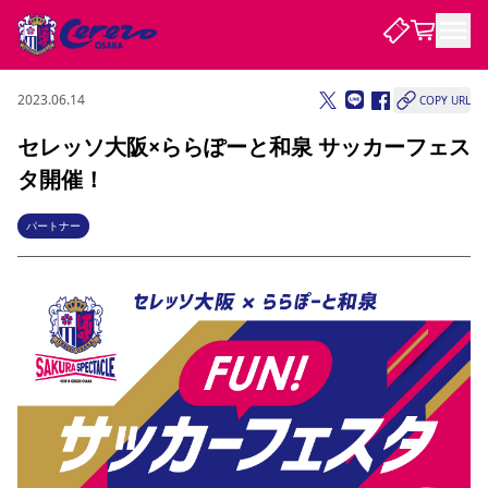
2023.06.14
COPY URL
試合・チーム
セレッソ大阪×ららぽーと和泉 サッカーフェス
タ開催！
観戦する
試合について
試合日程 / 結果
順位表
パートナー
クラブを知る
チケット
チームについて
チケット情報
販売スケジュール
価格・席種
購入方法
選手・スタッフ
スケジュール
メディア情報
アクセス
レディース
シーズンシート
法人シーズンシート
福祉サービス
団体チケット
アカデミー
ハナサカプレーヤー
歴代所属選手
ファンクラブ
特定興行入場券
セレッソ大阪について
譲渡サービス
リセールサービス
クラブ紹介
観戦ガイド
沿革
シーズン記録
求人情報
ニュース
ファンクラブ
初めて観戦ガイド
サポートする
キッズ向けサービス
グルメ
マッチデープログラム
観戦マナー&ルール
ビジターサポーター観戦ガイド
公式アプリ
SAKURA SOCIO
招待券引換方法
まいセレチケット
会員規定
パートナー企業募集中
セレッソ大阪VISAカード
サポートスタッフ
婚姻届・出生届・命名書
セレッソアイデアちょうだいな
スタジアム
応援商店街
レディース
ニュース
Lise（ライセンスビジネス）