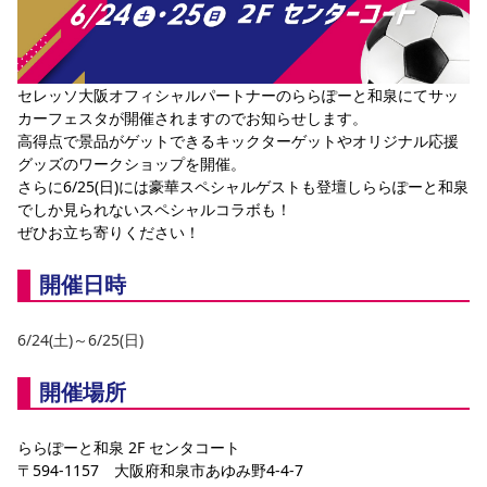
YANMAR HANASAKA STADIUM
すべて
チーム
グッズ
チケット
イベント
ファンクラブ
サステナビリティ
ホームタウン
パートナー
スポーツクラブ
メディア
30周年
DAZNで観戦
アカデミー
サステナビリティポリシー
SDGsのゴール
インパクトレポート
活動レポート
SPORT POSITIVE LEAGUES
取り組み実績
セレッソ大阪オフィシャルパートナーのららぽーと和泉にてサッ
DAZNで観戦
カーフェスタが開催されますのでお知らせします。
スポーツクラブ
アウェイツアー
高得点で景品がゲットできるキックターゲットやオリジナル応援
グッズのワークショップを開催。
スポーツクラブ
アウェイツアー
さらに6/25(日)には豪華スペシャルゲストも登壇しららぽーと和泉
関連団体/施設
でしか見られないスペシャルコラボも！
よくある質問
ぜひお立ち寄りください！
長居公園
セレッソフットサルパーク
セレッソフットサルパーク長居
よくある質問
セレッソスポーツパーク舞洲
YANMAR HANASAKA STADIUM
開催日時
セレッソ大阪アカデミー
子供のサッカースクール
大人のサッカースクール
その他スポーツクラブ
6/24(土)～6/25(日)
開催場所
ららぽーと和泉 2F センタコート
〒594-1157　大阪府和泉市あゆみ野4-4-7