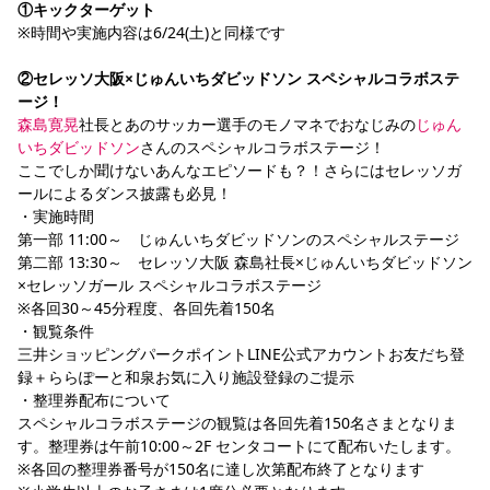
①キックターゲット
※時間や実施内容は6/24(土)と同様です
②セレッソ大阪×じゅんいちダビッドソン スペシャルコラボステ
ージ！
森島寛晃
社長とあのサッカー選手のモノマネでおなじみの
じゅん
いちダビッドソン
さんのスペシャルコラボステージ！
ここでしか聞けないあんなエピソードも？！さらにはセレッソガ
ールによるダンス披露も必見！
・実施時間
第一部 11:00～　じゅんいちダビッドソンのスペシャルステージ
第二部 13:30～　セレッソ大阪 森島社長×じゅんいちダビッドソン
×セレッソガール スペシャルコラボステージ
※各回30～45分程度、各回先着150名
・観覧条件
三井ショッピングパークポイントLINE公式アカウントお友だち登
録＋ららぽーと和泉お気に入り施設登録のご提示
・整理券配布について
スペシャルコラボステージの観覧は各回先着150名さまとなりま
す。整理券は午前10:00～2F センタコートにて配布いたします。
※各回の整理券番号が150名に達し次第配布終了となります