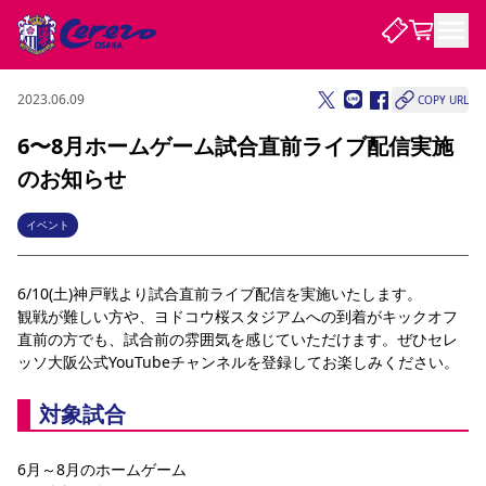
2023.06.09
COPY URL
試合・チーム
6〜8月ホームゲーム試合直前ライブ配信実施
のお知らせ
観戦する
試合について
試合日程 / 結果
順位表
イベント
クラブを知る
チケット
チームについて
6/10(土)神戸戦より試合直前ライブ配信を実施いたします。
チケット情報
販売スケジュール
価格・席種
購入方法
選手・スタッフ
スケジュール
メディア情報
アクセス
レディース
シーズンシート
法人シーズンシート
福祉サービス
団体チケット
観戦が難しい方や、ヨドコウ桜スタジアムへの到着がキックオフ
アカデミー
ハナサカプレーヤー
歴代所属選手
ファンクラブ
特定興行入場券
セレッソ大阪について
譲渡サービス
リセールサービス
直前の方でも、試合前の雰囲気を感じていただけます。ぜひセレ
ッソ大阪公式YouTubeチャンネルを登録してお楽しみください。
クラブ紹介
観戦ガイド
沿革
シーズン記録
求人情報
ニュース
ファンクラブ
初めて観戦ガイド
サポートする
キッズ向けサービス
グルメ
マッチデープログラム
対象試合
観戦マナー&ルール
ビジターサポーター観戦ガイド
公式アプリ
SAKURA SOCIO
SAKURA POINT Program
招待券引換方法
先行入場
パートナー企業募集中
セレッソ大阪VISAカード
サポートスタッフ
まいセレチケット
会員規定
婚姻届・出生届・命名書
セレッソアイデアちょうだいな
スタジアム
応援商店街
6月～8月のホームゲーム
レディース
ニュース
Lise（ライセンスビジネス）