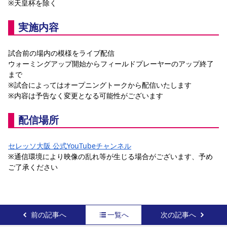
※天皇杯を除く
YANMAR HANASAKA STADIUM
すべて
チーム
グッズ
チケット
イベント
ファンクラブ
サステナビリティ
ホームタウン
パートナー
スポーツクラブ
メディア
30周年
実施内容
DAZNで観戦
アカデミー
サステナビリティポリシー
SDGsのゴール
インパクトレポート
活動レポート
SPORT POSITIVE LEAGUES
取り組み実績
DAZNで観戦
試合前の場内の模様をライブ配信
スポーツクラブ
アウェイツアー
ウォーミングアップ開始からフィールドプレーヤーのアップ終了
まで
スポーツクラブ
アウェイツアー
※試合によってはオープニングトークから配信いたします
※内容は予告なく変更となる可能性がございます
関連団体/施設
よくある質問
長居公園
セレッソフットサルパーク
セレッソフットサルパーク長居
よくある質問
配信場所
セレッソスポーツパーク舞洲
YANMAR HANASAKA STADIUM
セレッソ大阪アカデミー
子供のサッカースクール
大人のサッカースクール
その他スポーツクラブ
セレッソ大阪 公式YouTubeチャンネル
※通信環境により映像の乱れ等が生じる場合がございます、予め
ご了承ください
前の記事へ
一覧へ
次の記事へ