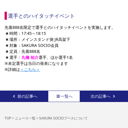
選手とのハイタッチイベント
先着888名限定で選手とのハイタッチイベントを実施します。
◾️時間：17:45～18:15
◾️場所：メインスタンド側 JR高架下
◾️対象：SAKURA SOCIO会員 
◾️定員：先着888名
◾️選手：
丸橋 祐介
選手、ほか選手1名
※未定選手は当日の発表になります
※詳細は
＜こちら＞
前の記事へ
一覧へ
次の記事へ
TOP
>
ニュース一覧
>
SAKURA SOCIOブースについて