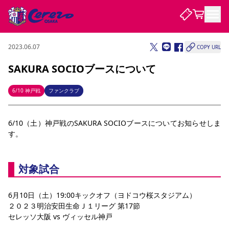
2023.06.07
COPY URL
試合・チーム
SAKURA SOCIOブースについて
観戦する
試合について
6/10 神戸戦
ファンクラブ
試合日程 / 結果
順位表
クラブを知る
チケット
6/10（土）神戸戦のSAKURA SOCIOブースについてお知らせしま
チームについて
す。
チケット情報
販売スケジュール
価格・席種
購入方法
選手・スタッフ
スケジュール
メディア情報
アクセス
レディース
シーズンシート
法人シーズンシート
福祉サービス
団体チケット
アカデミー
ハナサカプレーヤー
歴代所属選手
ファンクラブ
特定興行入場券
セレッソ大阪について
譲渡サービス
リセールサービス
対象試合
クラブ紹介
観戦ガイド
沿革
シーズン記録
求人情報
ニュース
ファンクラブ
初めて観戦ガイド
サポートする
キッズ向けサービス
グルメ
マッチデープログラム
6月10日（土）19:00キックオフ（ヨドコウ桜スタジアム）
観戦マナー&ルール
ビジターサポーター観戦ガイド
公式アプリ
２０２３明治安田生命Ｊ１リーグ 第17節
SAKURA SOCIO
招待券引換方法
まいセレチケット
会員規定
パートナー企業募集中
セレッソ大阪VISAカード
サポートスタッフ
セレッソ大阪 vs ヴィッセル神戸
婚姻届・出生届・命名書
セレッソアイデアちょうだいな
スタジアム
応援商店街
レディース
ニュース
Lise（ライセンスビジネス）