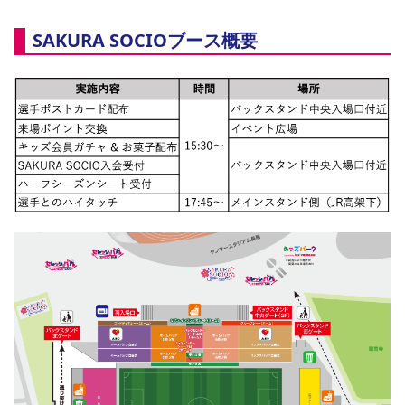
YANMAR HANASAKA STADIUM
すべて
チーム
グッズ
チケット
イベント
ファンクラブ
サステナビリティ
SAKURA SOCIOブース概要
ホームタウン
パートナー
スポーツクラブ
メディア
30周年
DAZNで観戦
アカデミー
サステナビリティポリシー
SDGsのゴール
インパクトレポート
活動レポート
SPORT POSITIVE LEAGUES
取り組み実績
DAZNで観戦
スポーツクラブ
アウェイツアー
スポーツクラブ
アウェイツアー
関連団体/施設
よくある質問
長居公園
セレッソフットサルパーク
セレッソフットサルパーク長居
よくある質問
セレッソスポーツパーク舞洲
YANMAR HANASAKA STADIUM
セレッソ大阪アカデミー
子供のサッカースクール
大人のサッカースクール
その他スポーツクラブ