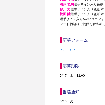
清武 弘嗣
選手サイン入り色紙 
原川 力
選手サイン入り色紙 ×
松田 陸
選手サイン入り色紙 ×
選手サイン入りAWAYユニフォ
フード物語様ご提供お食事券2,00
応募フォーム
＜こちら＞
応募期限
5/17（水）12:00
当選通知
5/23（火）