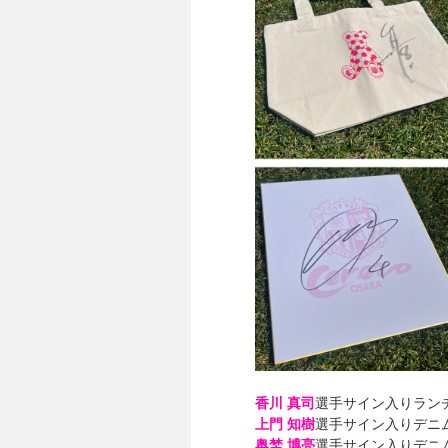
香川 真司
選手サイン入りランチ
上門 知樹
選手サイン入りデニム
奥埜 博亮
選手サイン入りデニム