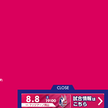
約
CLOSE