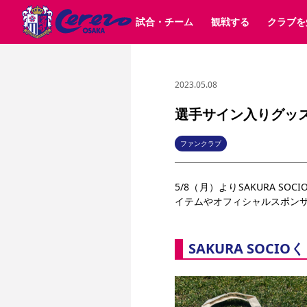
試合・チーム
観戦する
クラブを
2023.05.08
試合日程 / 結果
チケット情報
クラブ紹介
SAKURA SOCIO
すべて
チーム
沿革
販売スケジュール
順位表
グッズ
招待券引換方法
シーズン記録
チケット
求人情報
価格・席種
まいセレチケット
イベント
ファンクラブ
購入方法
会員規
シ
団体チケット
30周年
特定興行入場券
譲渡サービス
リセールサー
選手サイン入りグッズが
選手・スタッフ
パートナー企業募集中
スケジュール
セレッソ大阪VISAカード
メディア情報
アクセス
サポートス
レ
歴代所属選手
初めて観戦ガイド
Lise（ライセンスビジネス）
キッズ向けサービス
グルメ
マッチデー
ファンクラブ
ビジターサポーター観戦ガイド
公式アプリ
サステナビリティポリシー
SDGsのゴール
インパクトレポ
5/8（月）よりSAKURA 
YANMAR HANASAKA STADIUM
取り組み実績
DAZNで観戦
イテムやオフィシャルスポン
スポーツクラブ
SAKURA SOCIO
長居公園
セレッソフットサルパーク
セレッソフットサルパ
YANMAR HANASAKA STADIUM
セレッソ大阪アカデミー
その他スポーツクラブ