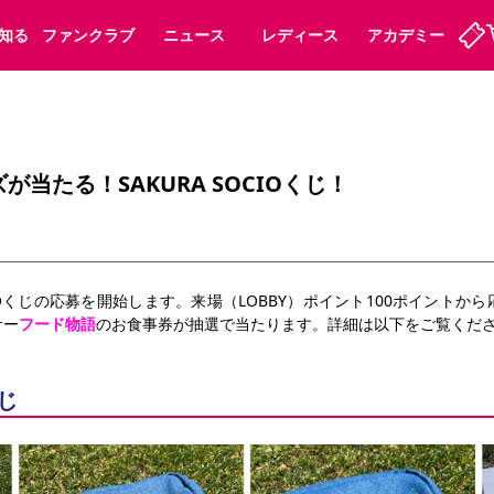
知る
ファンクラブ
ニュース
レディース
アカデミー
定
ーズンシート
ホームタウン
婚姻届・出生届・命名書
法人シーズンシート
パートナー
スポーツクラブ
福祉サービス
メディア
ビス
当たる！SAKURA SOCIOくじ！
タッフ
ディース
セレッソアイデアちょうだいな
アカデミー
ハナサカプレーヤー
応援商店街
プログラム
観戦マナー&ルール
ート
活動レポート
SPORT POSITIVE LEAGUES
SOCIOくじの応募を開始します。来場（LOBBY）ポイント100ポイント
アウェイツアー
よくある質問
サー
フード物語
のお食事券が抽選で当たります。詳細は以下をご覧くだ
くじ
ーク長居
セレッソスポーツパーク舞洲
子供のサッカースクール
大人のサッカースクール