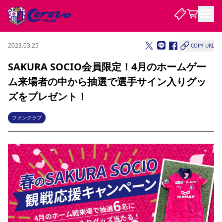
2023.03.25
COPY URL
試合・チーム
SAKURA SOCIO会員限定！4月のホームゲー
ム来場者の中から抽選で選手サイン入りグッ
観戦する
試合について
ズをプレゼント！
試合日程 / 結果
順位表
クラブを知る
チケット
ファンクラブ
チームについて
チケット情報
販売スケジュール
価格・席種
購入方法
選手・スタッフ
スケジュール
メディア情報
アクセス
レディース
シーズンシート
法人シーズンシート
福祉サービス
団体チケット
アカデミー
ハナサカプレーヤー
歴代所属選手
ファンクラブ
特定興行入場券
セレッソ大阪について
譲渡サービス
リセールサービス
クラブ紹介
観戦ガイド
沿革
シーズン記録
求人情報
ニュース
ファンクラブ
初めて観戦ガイド
サポートする
キッズ向けサービス
グルメ
マッチデープログラム
観戦マナー&ルール
ビジターサポーター観戦ガイド
公式アプリ
SAKURA SOCIO
SAKURA POINT Program
招待券引換方法
先行入場
パートナー企業募集中
セレッソ大阪VISAカード
サポートスタッフ
まいセレチケット
会員規定
婚姻届・出生届・命名書
セレッソアイデアちょうだいな
スタジアム
応援商店街
レディース
ニュース
Lise（ライセンスビジネス）