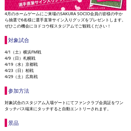
YANMAR HANASAKA STADIUM
すべて
チーム
グッズ
チケット
イベント
ファンクラブ
サステナビリティ
ホームタウン
パートナー
スポーツクラブ
メディア
30周年
4月のホームゲームにご来場のSAKURA SOCIO会員の皆様の中か
DAZNで観戦
アカデミー
ら抽選で6名様に選手直筆サイン入りグッズをプレゼントします。
サステナビリティポリシー
SDGsのゴール
インパクトレポート
活動レポート
SPORT POSITIVE LEAGUES
取り組み実績
DAZNで観戦
ぜひこの機会にヨドコウ桜スタジアムでご観戦ください！
スポーツクラブ
アウェイツアー
対象試合
スポーツクラブ
アウェイツアー
4/1（土）横浜FM戦
関連団体/施設
よくある質問
4/9（日）札幌戦
4/19（水）京都戦
長居公園
セレッソフットサルパーク
セレッソフットサルパーク長居
よくある質問
4/23（日）柏戦
セレッソスポーツパーク舞洲
YANMAR HANASAKA STADIUM
セレッソ大阪アカデミー
子供のサッカースクール
4/29（土）広島戦
大人のサッカースクール
その他スポーツクラブ
参加方法
対象試合のスタジアム入場ゲートにてファンクラブ会員証をワン
タッチパス端末にタッチすると自動エントリーされます。
景品