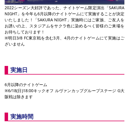
YANMAR HANASAKA STADIUM
2022シーズン大好評であった、ナイトゲーム限定演出「SAKURA 
すべて
チーム
グッズ
チケット
イベント
ファンクラブ
サステナビリティ
ホームタウン
パートナー
スポーツクラブ
メディア
30周年
NIGHT」を今年も6月以降のナイトゲームにて実施することが決定
DAZNで観戦
アカデミー
サステナビリティポリシー
SDGsのゴール
インパクトレポート
いたしました！「SAKURA NIGHT」実施時にはご家族、ご友人を
活動レポート
SPORT POSITIVE LEAGUES
取り組み実績
DAZNで観戦
お誘いの上、スタジアムをサクラ色に染めるべく皆様のご来場を
お待ちしております！
スポーツクラブ
アウェイツアー
※明日3/8 FC東京戦を含む3月、4月のナイトゲームにて実施はご
ざいません
スポーツクラブ
アウェイツアー
関連団体/施設
よくある質問
長居公園
セレッソフットサルパーク
セレッソフットサルパーク長居
よくある質問
実施日
セレッソスポーツパーク舞洲
YANMAR HANASAKA STADIUM
セレッソ大阪アカデミー
子供のサッカースクール
大人のサッカースクール
その他スポーツクラブ
6月以降のナイトゲーム
※6/18(日)18:00キックオフ ルヴァンカップグループステージ G大
阪戦は除きます
実施時間