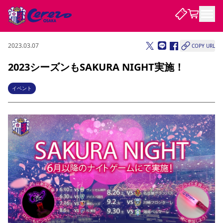
2023.03.07
COPY URL
試合・チーム
2023シーズンもSAKURA NIGHT実施！
観戦する
試合について
イベント
試合日程 / 結果
順位表
クラブを知る
チケット
チームについて
チケット情報
販売スケジュール
価格・席種
購入方法
選手・スタッフ
スケジュール
メディア情報
アクセス
レディース
シーズンシート
法人シーズンシート
福祉サービス
団体チケット
アカデミー
ハナサカプレーヤー
歴代所属選手
ファンクラブ
特定興行入場券
セレッソ大阪について
譲渡サービス
リセールサービス
クラブ紹介
観戦ガイド
沿革
シーズン記録
求人情報
ニュース
ファンクラブ
初めて観戦ガイド
サポートする
キッズ向けサービス
グルメ
マッチデープログラム
観戦マナー&ルール
ビジターサポーター観戦ガイド
公式アプリ
SAKURA SOCIO
SAKURA POINT Program
招待券引換方法
先行入場
パートナー企業募集中
セレッソ大阪VISAカード
サポートスタッフ
まいセレチケット
会員規定
婚姻届・出生届・命名書
セレッソアイデアちょうだいな
スタジアム
応援商店街
レディース
ニュース
Lise（ライセンスビジネス）