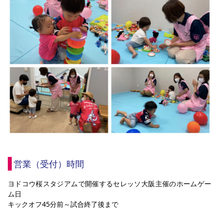
YANMAR HANASAKA STADIUM
すべて
チーム
グッズ
チケット
イベント
ファンクラブ
サステナビリティ
ホームタウン
パートナー
スポーツクラブ
メディア
30周年
DAZNで観戦
アカデミー
サステナビリティポリシー
SDGsのゴール
インパクトレポート
活動レポート
SPORT POSITIVE LEAGUES
取り組み実績
DAZNで観戦
スポーツクラブ
アウェイツアー
スポーツクラブ
アウェイツアー
関連団体/施設
よくある質問
長居公園
セレッソフットサルパーク
セレッソフットサルパーク長居
よくある質問
セレッソスポーツパーク舞洲
YANMAR HANASAKA STADIUM
セレッソ大阪アカデミー
子供のサッカースクール
大人のサッカースクール
その他スポーツクラブ
営業（受付）時間
ヨドコウ桜スタジアムで開催するセレッソ大阪主催のホームゲー
ム日
キックオフ45分前～試合終了後まで