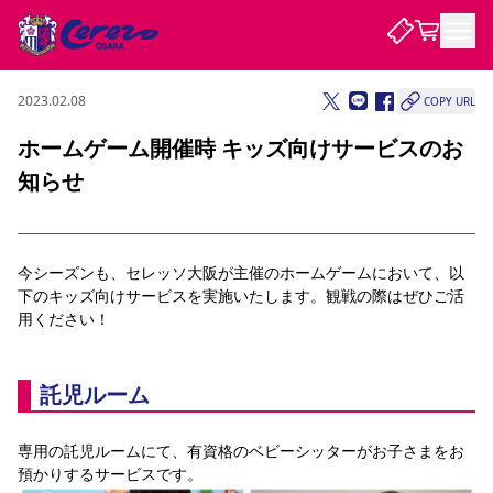
2023.02.08
COPY URL
試合・チーム
ホームゲーム開催時 キッズ向けサービスのお
知らせ
観戦する
試合について
試合日程 / 結果
順位表
クラブを知る
チケット
チームについて
今シーズンも、セレッソ大阪が主催のホームゲームにおいて、以
下のキッズ向けサービスを実施いたします。観戦の際はぜひご活
チケット情報
販売スケジュール
価格・席種
購入方法
選手・スタッフ
スケジュール
メディア情報
アクセス
レディース
シーズンシート
法人シーズンシート
福祉サービス
団体チケット
用ください！
アカデミー
ハナサカプレーヤー
歴代所属選手
ファンクラブ
特定興行入場券
セレッソ大阪について
譲渡サービス
リセールサービス
クラブ紹介
観戦ガイド
沿革
シーズン記録
求人情報
託児ルーム
ニュース
ファンクラブ
初めて観戦ガイド
サポートする
キッズ向けサービス
グルメ
マッチデープログラム
観戦マナー&ルール
ビジターサポーター観戦ガイド
公式アプリ
SAKURA SOCIO
SAKURA POINT Program
招待券引換方法
先行入場
専用の託児ルームにて、有資格のベビーシッターがお子さまをお
パートナー企業募集中
セレッソ大阪VISAカード
サポートスタッフ
まいセレチケット
会員規定
婚姻届・出生届・命名書
セレッソアイデアちょうだいな
スタジアム
応援商店街
預かりするサービスです。
レディース
ニュース
Lise（ライセンスビジネス）