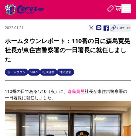
2023.01.31
COPY URL
試合・チーム
ホームタウンレポート：110番の日に森島寛晃
社長が東住吉警察署の一日署長に就任しまし
観戦する
試合について
た
試合日程 / 結果
順位表
クラブを知る
チケット
ホームタウン
SDGs
行政連携
地域密着
チームについて
チケット情報
販売スケジュール
価格・席種
購入方法
選手・スタッフ
スケジュール
メディア情報
アクセス
レディース
シーズンシート
法人シーズンシート
福祉サービス
団体チケット
アカデミー
ハナサカプレーヤー
歴代所属選手
110番の日である1/10（火）に、
森島寛晃
社長が東住吉警察署の
ファンクラブ
特定興行入場券
セレッソ大阪について
譲渡サービス
リセールサービス
一日署長に就任しました。
クラブ紹介
観戦ガイド
沿革
シーズン記録
求人情報
ニュース
ファンクラブ
初めて観戦ガイド
サポートする
キッズ向けサービス
グルメ
マッチデープログラム
観戦マナー&ルール
ビジターサポーター観戦ガイド
公式アプリ
SAKURA SOCIO
SAKURA POINT Program
招待券引換方法
先行入場
パートナー企業募集中
セレッソ大阪VISAカード
サポートスタッフ
まいセレチケット
会員規定
婚姻届・出生届・命名書
セレッソアイデアちょうだいな
スタジアム
応援商店街
レディース
ニュース
Lise（ライセンスビジネス）