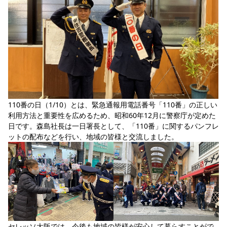
YANMAR HANASAKA STADIUM
すべて
チーム
グッズ
チケット
イベント
ファンクラブ
サステナビリティ
ホームタウン
パートナー
スポーツクラブ
メディア
30周年
DAZNで観戦
アカデミー
サステナビリティポリシー
SDGsのゴール
インパクトレポート
活動レポート
SPORT POSITIVE LEAGUES
取り組み実績
DAZNで観戦
スポーツクラブ
アウェイツアー
スポーツクラブ
アウェイツアー
関連団体/施設
よくある質問
110番の日（1/10）とは、緊急通報用電話番号「110番」の正しい
利用方法と重要性を広めるため、昭和60年12月に警察庁が定めた
長居公園
セレッソフットサルパーク
セレッソフットサルパーク長居
よくある質問
セレッソスポーツパーク舞洲
YANMAR HANASAKA STADIUM
日です。森島社長は一日署長として、「110番」に関するパンフレ
セレッソ大阪アカデミー
子供のサッカースクール
ットの配布などを行い、地域の皆様と交流しました。
大人のサッカースクール
その他スポーツクラブ
セレッソ大阪では、今後も地域の皆様が安心して暮らすことがで