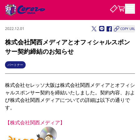
2022.12.01
COPY URL
試合・チーム
株式会社関西メディアとオフィシャルスポン
サー契約締結のお知らせ
観戦する
試合について
試合日程 / 結果
順位表
パートナー
クラブを知る
チケット
チームについて
株式会社セレッソ大阪は株式会社関西メディアとオフィシ
チケット情報
販売スケジュール
価格・席種
購入方法
選手・スタッフ
スケジュール
メディア情報
アクセス
レディース
シーズンシート
法人シーズンシート
福祉サービス
団体チケット
アカデミー
ハナサカプレーヤー
歴代所属選手
ャルスポンサー契約を締結いたしました。契約内容、およ
ファンクラブ
特定興行入場券
セレッソ大阪について
譲渡サービス
リセールサービス
び株式会社関西メディアについての詳細は以下の通りで
クラブ紹介
観戦ガイド
沿革
シーズン記録
求人情報
す。

ニュース
ファンクラブ
初めて観戦ガイド
サポートする
キッズ向けサービス
グルメ
マッチデープログラム
【株式会社関西メディア】
観戦マナー&ルール
ビジターサポーター観戦ガイド
公式アプリ
SAKURA SOCIO
SAKURA POINT Program
招待券引換方法
先行入場
パートナー企業募集中
セレッソ大阪VISAカード
サポートスタッフ
まいセレチケット
会員規定
婚姻届・出生届・命名書
セレッソアイデアちょうだいな
スタジアム
応援商店街
レディース
ニュース
Lise（ライセンスビジネス）