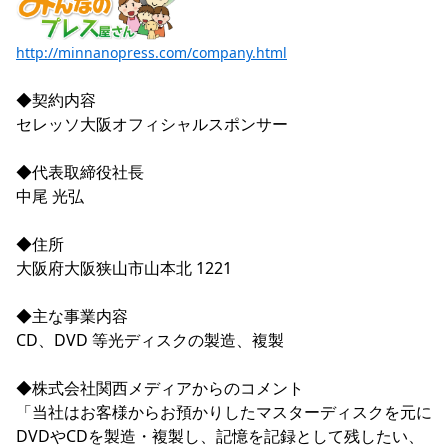
YANMAR HANASAKA STADIUM
すべて
チーム
グッズ
チケット
イベント
ファンクラブ
サステナビリティ
ホームタウン
パートナー
スポーツクラブ
メディア
30周年
http://minnanopress.com/company.html
DAZNで観戦
アカデミー
サステナビリティポリシー
SDGsのゴール
インパクトレポート
活動レポート
SPORT POSITIVE LEAGUES
取り組み実績
DAZNで観戦
◆契約内容

スポーツクラブ
セレッソ大阪オフィシャルスポンサー

アウェイツアー
スポーツクラブ
アウェイツアー
◆代表取締役社長

関連団体/施設
中尾 光弘

よくある質問
長居公園
セレッソフットサルパーク
セレッソフットサルパーク長居
よくある質問
◆住所

セレッソスポーツパーク舞洲
YANMAR HANASAKA STADIUM
セレッソ大阪アカデミー
子供のサッカースクール
大阪府大阪狭山市山本北 1221

大人のサッカースクール
その他スポーツクラブ
◆主な事業内容

CD、DVD 等光ディスクの製造、複製

◆株式会社関西メディアからのコメント

「当社はお客様からお預かりしたマスターディスクを元に
DVDやCDを製造・複製し、記憶を記録として残したい、