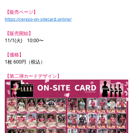
YANMAR HANASAKA STADIUM
すべて
チーム
グッズ
チケット
イベント
ファンクラブ
サステナビリティ
【販売ページ】
ホームタウン
パートナー
スポーツクラブ
メディア
30周年
DAZNで観戦
アカデミー
https://cerezo-on-sitecard.online/
サステナビリティポリシー
SDGsのゴール
インパクトレポート
活動レポート
SPORT POSITIVE LEAGUES
取り組み実績
DAZNで観戦
【販売開始】
スポーツクラブ
アウェイツアー
11/1(火)　10:00〜

スポーツクラブ
アウェイツアー
【価格】
関連団体/施設
よくある質問
1枚 600円（税込）

長居公園
セレッソフットサルパーク
セレッソフットサルパーク長居
よくある質問
セレッソスポーツパーク舞洲
YANMAR HANASAKA STADIUM
【第二弾カードデザイン】
セレッソ大阪アカデミー
子供のサッカースクール
大人のサッカースクール
その他スポーツクラブ