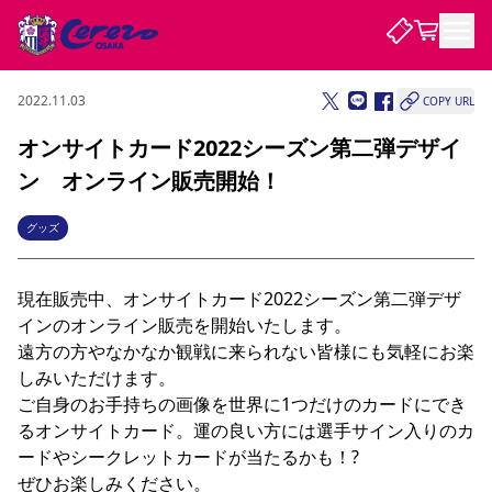
2022.11.03
COPY URL
試合・チーム
オンサイトカード2022シーズン第二弾デザイ
ン オンライン販売開始！
観戦する
試合について
試合日程 / 結果
順位表
グッズ
クラブを知る
チケット
チームについて
現在販売中、オンサイトカード2022シーズン第二弾デザ
チケット情報
販売スケジュール
価格・席種
購入方法
選手・スタッフ
スケジュール
メディア情報
アクセス
レディース
シーズンシート
法人シーズンシート
福祉サービス
団体チケット
アカデミー
ハナサカプレーヤー
歴代所属選手
インのオンライン販売を開始いたします。

ファンクラブ
特定興行入場券
セレッソ大阪について
譲渡サービス
リセールサービス
遠方の方やなかなか観戦に来られない皆様にも気軽にお楽
クラブ紹介
観戦ガイド
沿革
シーズン記録
求人情報
しみいただけます。

ご自身のお手持ちの画像を世界に1つだけのカードにでき
ニュース
ファンクラブ
初めて観戦ガイド
サポートする
キッズ向けサービス
グルメ
マッチデープログラム
るオンサイトカード。運の良い方には選手サイン入りのカ
観戦マナー&ルール
ビジターサポーター観戦ガイド
公式アプリ
SAKURA SOCIO
SAKURA POINT Program
招待券引換方法
先行入場
パートナー企業募集中
セレッソ大阪VISAカード
サポートスタッフ
ードやシークレットカードが当たるかも！?

まいセレチケット
会員規定
婚姻届・出生届・命名書
セレッソアイデアちょうだいな
スタジアム
応援商店街
レディース
ぜひお楽しみください。

ニュース
Lise（ライセンスビジネス）