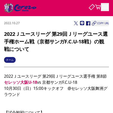
2022.10.27
COPY URL
試合・チーム
2022Ｊユースリーグ 第29回Ｊリーグユース選
手権ホーム戦（京都サンガF.C.U-18戦）の観
観戦する
試合について
戦について
試合日程 / 結果
順位表
クラブを知る
チケット
チーム
チームについて
チケット情報
販売スケジュール
価格・席種
購入方法
選手・スタッフ
スケジュール
メディア情報
アクセス
レディース
シーズンシート
法人シーズンシート
福祉サービス
団体チケット
アカデミー
ハナサカプレーヤー
歴代所属選手
2022Ｊユースリーグ 第29回Ｊリーグユース選手権 第8節
ファンクラブ
特定興行入場券
セレッソ大阪について
譲渡サービス
リセールサービス
セレッソ大阪U-18
vs 京都サンガF.C.U-18
クラブ紹介
観戦ガイド
沿革
シーズン記録
求人情報
10月30日（日）15:00キックオフ　@セレッソ大阪舞洲グ
ニュース
ラウンド
ファンクラブ
初めて観戦ガイド
サポートする
キッズ向けサービス
グルメ
マッチデープログラム
観戦マナー&ルール
ビジターサポーター観戦ガイド
公式アプリ
SAKURA SOCIO
SAKURA POINT Program
招待券引換方法
先行入場
パートナー企業募集中
セレッソ大阪VISAカード
サポートスタッフ
まいセレチケット
会員規定
婚姻届・出生届・命名書
セレッソアイデアちょうだいな
スタジアム
応援商店街
レディース
ニュース
【試合観戦について】
Lise（ライセンスビジネス）