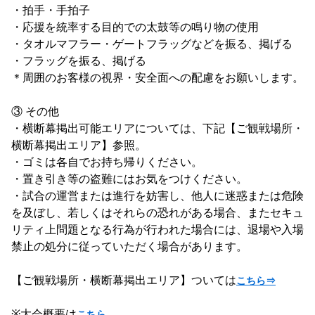
・拍手・手拍子
・応援を統率する目的での太鼓等の鳴り物の使用
・タオルマフラー・ゲートフラッグなどを振る、掲げる
・フラッグを振る、掲げる
＊周囲のお客様の視界・安全面への配慮をお願いします。
③ その他
・横断幕掲出可能エリアについては、下記【ご観戦場所・
横断幕掲出エリア】参照。
・ゴミは各自でお持ち帰りください。
・置き引き等の盗難にはお気をつけください。
・試合の運営または進行を妨害し、他人に迷惑または危険
を及ぼし、若しくはそれらの恐れがある場合、またセキュ
リティ上問題となる行為が行われた場合には、退場や入場
禁止の処分に従っていただく場合があります。
【ご観戦場所・横断幕掲出エリア】ついては
こちら⇒
※大会概要は
こちら