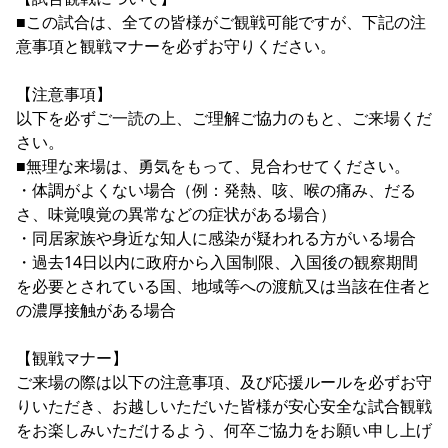
YANMAR HANASAKA STADIUM
■この試合は、全ての皆様がご観戦可能ですが、下記の注
すべて
チーム
グッズ
チケット
イベント
ファンクラブ
サステナビリティ
意事項と観戦マナーを必ずお守りください。
ホームタウン
パートナー
スポーツクラブ
メディア
30周年
DAZNで観戦
アカデミー
サステナビリティポリシー
SDGsのゴール
インパクトレポート
活動レポート
SPORT POSITIVE LEAGUES
取り組み実績
DAZNで観戦
【注意事項】
以下を必ずご一読の上、ご理解ご協力のもと、ご来場くだ
スポーツクラブ
アウェイツアー
さい。
スポーツクラブ
アウェイツアー
■無理な来場は、勇気をもって、見合わせてください。
・体調がよくない場合（例：発熱、咳、喉の痛み、だる
関連団体/施設
よくある質問
さ、味覚嗅覚の異常などの症状がある場合）
長居公園
セレッソフットサルパーク
セレッソフットサルパーク長居
よくある質問
・同居家族や身近な知人に感染が疑われる方がいる場合
セレッソスポーツパーク舞洲
YANMAR HANASAKA STADIUM
・過去14日以内に政府から入国制限、入国後の観察期間
セレッソ大阪アカデミー
子供のサッカースクール
大人のサッカースクール
その他スポーツクラブ
を必要とされている国、地域等への渡航又は当該在住者と
の濃厚接触がある場合
【観戦マナー】
ご来場の際は以下の注意事項、及び応援ルールを必ずお守
りいただき、お越しいただいた皆様が安心安全な試合観戦
をお楽しみいただけるよう、何卒ご協力をお願い申し上げ