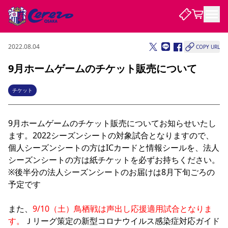
2022.08.04
COPY URL
試合・チーム
9月ホームゲームのチケット販売について
観戦する
試合について
チケット
試合日程 / 結果
順位表
クラブを知る
チケット
9月ホームゲームのチケット販売についてお知らせいたし
チームについて
ます。2022シーズンシートの対象試合となりますので、
チケット情報
販売スケジュール
価格・席種
購入方法
選手・スタッフ
スケジュール
メディア情報
アクセス
レディース
個人シーズンシートの方はICカードと情報シールを、法人
シーズンシート
法人シーズンシート
福祉サービス
団体チケット
アカデミー
ハナサカプレーヤー
歴代所属選手
ファンクラブ
特定興行入場券
セレッソ大阪について
譲渡サービス
リセールサービス
シーズンシートの方は紙チケットを必ずお持ちください。

※後半分の法人シーズンシートのお届けは8月下旬ごろの
クラブ紹介
観戦ガイド
沿革
シーズン記録
求人情報
予定です

ニュース
ファンクラブ
初めて観戦ガイド
サポートする
キッズ向けサービス
グルメ
マッチデープログラム
観戦マナー&ルール
ビジターサポーター観戦ガイド
公式アプリ
また、
SAKURA SOCIO
9/10（土）鳥栖戦は声出し応援適用試合となりま
SAKURA POINT Program
招待券引換方法
先行入場
パートナー企業募集中
セレッソ大阪VISAカード
サポートスタッフ
まいセレチケット
会員規定
婚姻届・出生届・命名書
セレッソアイデアちょうだいな
スタジアム
応援商店街
す。
Ｊリーグ策定の新型コロナウイルス感染症対応ガイド
レディース
ニュース
Lise（ライセンスビジネス）