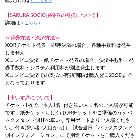
購入方法は
＜こちら＞
【SAKURA SOCIO招待券の引換について】
詳細は
＜こちら＞
≪発券方法・決済方法≫
※QRチケット発券・即時決済の場合、各種手数料は発生
しません

※コンビニ決済・紙チケット発券の場合、決済手数料・発
券手数料・システム利用料が別途発生します

※コンビニ決済での支払い有効期限は購入翌日23:30まで
となっております

【車いす席について】
チケット1枚でご本人1名+付き添い人１名のご入場が可能
です、紙チケットもしくはQRチケットをご準備のうえバ
ックスタンド側1Fの車いす専用ゲートよりご入場くださ
い。付き添い者2人目からは、試合当日「バックスタンド
側インフォメーション」にて別途チケットをご購入くださ