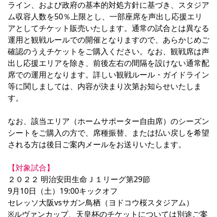
ライン、および政府の基本的対処方針に基づき、スタジア
YANMAR HANASAKA STADIUM
すべて
チーム
グッズ
チケット
イベント
ファンクラブ
ム収容人数を50％上限とし、一部座席を声出し応援エリ
サステナビリティ
ホームタウン
パートナー
スポーツクラブ
メディア
30周年
DAZNで観戦
アとしてチケット販売いたします。通常の試合とは異なる
アカデミー
サステナビリティポリシー
SDGsのゴール
インパクトレポート
運用と観戦ルールでの開催となりますので、あらかじめご
活動レポート
SPORT POSITIVE LEAGUES
取り組み実績
DAZNで観戦
確認のうえチケットをご購入ください。なお、観戦席は声
スポーツクラブ
アウェイツアー
出し応援エリアを除き、前後左右の間隔を設けない通常配
席での運用となります。詳しい観戦ルール・ガイドライン
スポーツクラブ
アウェイツアー
等に関しましては、内容が決まり次第お知らせいたしま
関連団体/施設
よくある質問
す。

長居公園
セレッソフットサルパーク
セレッソフットサルパーク長居
よくある質問
セレッソスポーツパーク舞洲
YANMAR HANASAKA STADIUM
なお、該当エリア（ホームサポーター自由席）のシーズン
セレッソ大阪アカデミー
子供のサッカースクール
シートをご購入の方で、席種振替、または払い戻しを希望
大人のサッカースクール
その他スポーツクラブ
される方は後日ご案内メールをお送りいたします。

【対象試合】
２０２２ 明治安田生命Ｊ１リーグ第29節

9月10日（土）19:00キックオフ

セレッソ大阪vsサガン鳥栖（ヨドコウ桜スタジアム）

※ルヴァンカップ、天皇杯のチケットについては別途ご案