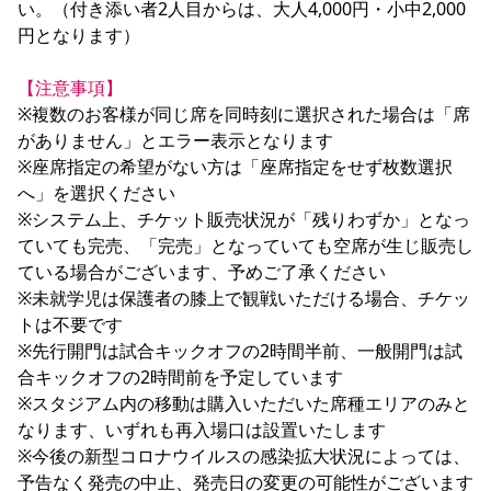
い。（付き添い者2人目からは、大人4,000円・小中2,000
円となります）

【注意事項】
※複数のお客様が同じ席を同時刻に選択された場合は「席
がありません」とエラー表示となります

※座席指定の希望がない方は「座席指定をせず枚数選択
へ」を選択ください

※システム上、チケット販売状況が「残りわずか」となっ
ていても完売、「完売」となっていても空席が生じ販売し
ている場合がございます、予めご了承ください

※未就学児は保護者の膝上で観戦いただける場合、チケッ
トは不要です

※先行開門は試合キックオフの2時間半前、一般開門は試
合キックオフの2時間前を予定しています

※スタジアム内の移動は購入いただいた席種エリアのみと
なります、いずれも再入場口は設置いたします

※今後の新型コロナウイルスの感染拡大状況によっては、
予告なく発売の中止、発売日の変更の可能性がございます
