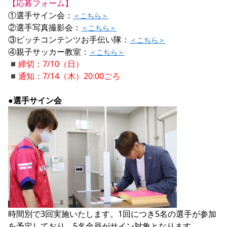
【応募フォーム】
①選手サイン会：
＜こちら＞
②選手写真撮影会：
＜こちら＞
③ピッチコンテンツお手伝い隊：
＜こちら＞
④親子サッカー教室：
＜こちら＞
◾︎締切：7/10（日）

◾︎通知：7/14（木）20:00ごろ
●選手サイン会
時間別で3回実施いたします。1回につき5名の選手が参加
を予定しており、5名全員がサイン対象となります。
