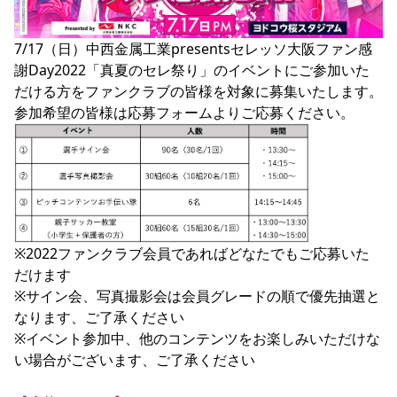
YANMAR HANASAKA STADIUM
すべて
チーム
グッズ
チケット
イベント
ファンクラブ
サステナビリティ
ホームタウン
パートナー
スポーツクラブ
メディア
30周年
DAZNで観戦
7/17（日）中西金属工業presentsセレッソ大阪ファン感
アカデミー
サステナビリティポリシー
SDGsのゴール
インパクトレポート
謝Day2022「真夏のセレ祭り」のイベントにご参加いた
活動レポート
SPORT POSITIVE LEAGUES
取り組み実績
DAZNで観戦
だける方をファンクラブの皆様を対象に募集いたします。
スポーツクラブ
アウェイツアー
スポーツクラブ
アウェイツアー
関連団体/施設
よくある質問
長居公園
セレッソフットサルパーク
セレッソフットサルパーク長居
よくある質問
セレッソスポーツパーク舞洲
YANMAR HANASAKA STADIUM
セレッソ大阪アカデミー
子供のサッカースクール
大人のサッカースクール
その他スポーツクラブ
※2022ファンクラブ会員であればどなたでもご応募いた
だけます

※サイン会、写真撮影会は会員グレードの順で優先抽選と
なります、ご了承ください

※イベント参加中、他のコンテンツをお楽しみいただけな
い場合がございます、ご了承ください
