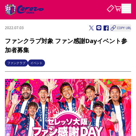
2022.07.03
COPY URL
試合・チーム
ファンクラブ対象 ファン感謝Dayイベント参
加者募集
観戦する
試合について
試合日程 / 結果
順位表
ファンクラブ
イベント
クラブを知る
チケット
チームについて
チケット情報
販売スケジュール
価格・席種
購入方法
選手・スタッフ
スケジュール
メディア情報
アクセス
レディース
シーズンシート
法人シーズンシート
福祉サービス
団体チケット
アカデミー
ハナサカプレーヤー
歴代所属選手
ファンクラブ
特定興行入場券
セレッソ大阪について
譲渡サービス
リセールサービス
クラブ紹介
観戦ガイド
沿革
シーズン記録
求人情報
ニュース
ファンクラブ
初めて観戦ガイド
サポートする
キッズ向けサービス
グルメ
マッチデープログラム
観戦マナー&ルール
ビジターサポーター観戦ガイド
公式アプリ
SAKURA SOCIO
SAKURA POINT Program
招待券引換方法
先行入場
パートナー企業募集中
セレッソ大阪VISAカード
サポートスタッフ
まいセレチケット
会員規定
婚姻届・出生届・命名書
セレッソアイデアちょうだいな
スタジアム
応援商店街
レディース
ニュース
Lise（ライセンスビジネス）