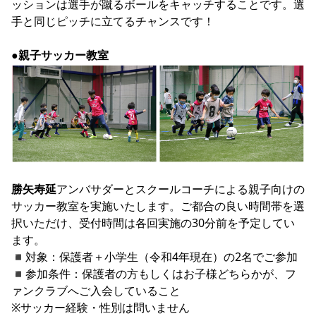
ッションは選手が蹴るボールをキャッチすることです。選
手と同じピッチに立てるチャンスです！

●親子サッカー教室
勝矢寿延
アンバサダーとスクールコーチによる親子向けの
サッカー教室を実施いたします。ご都合の良い時間帯を選
択いただけ、受付時間は各回実施の30分前を予定してい
ます。

◾︎対象：保護者＋小学生（令和4年現在）の2名でご参加

◾︎参加条件：保護者の方もしくはお子様どちらかが、フ
ァンクラブへご入会していること

※サッカー経験・性別は問いません
