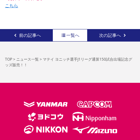
こちら
前の記事へ
一覧へ
次の記事へ
TOP
>
ニュース一覧
>
マテイ ヨニッチ選手J1リーグ通算150試合出場記念グ
ッズ販売！！