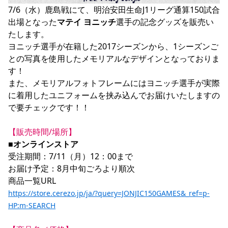
YANMAR HANASAKA STADIUM
7/6（水）鹿島戦にて、明治安田生命J1リーグ通算150試合
すべて
チーム
グッズ
チケット
イベント
ファンクラブ
サステナビリティ
出場となった
マテイ ヨニッチ
選手の記念グッズを販売い
ホームタウン
パートナー
スポーツクラブ
メディア
30周年
DAZNで観戦
アカデミー
たします。

サステナビリティポリシー
SDGsのゴール
インパクトレポート
活動レポート
SPORT POSITIVE LEAGUES
取り組み実績
DAZNで観戦
ヨニッチ選手が在籍した2017シーズンから、1シーズンご
との写真を使用したメモリアルなデザインとなっておりま
スポーツクラブ
アウェイツアー
す！

スポーツクラブ
アウェイツアー
また、メモリアルフォトフレームにはヨニッチ選手が実際
に着用したユニフォームを挟み込んでお届けいたしますの
関連団体/施設
よくある質問
で要チェックです！！

長居公園
セレッソフットサルパーク
セレッソフットサルパーク長居
よくある質問
セレッソスポーツパーク舞洲
YANMAR HANASAKA STADIUM
【販売時間/場所】
セレッソ大阪アカデミー
子供のサッカースクール
大人のサッカースクール
その他スポーツクラブ
■オンラインストア
受注期間：7/11（月）12：00まで

お届け予定：8月中旬ごろより順次

https://store.cerezo.jp/ja/?query=JONJIC150GAMES&_ref=p-
HP:m-SEARCH