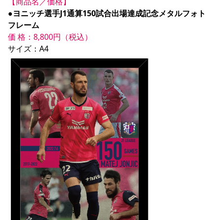
【商品名／価格】
●ヨニッチ選手J1通算150試合出場達成記念メタルフォト
フレーム
価 格：8,800円（税込）