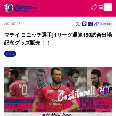
2022.07.07
COPY URL
試合・チーム
マテイ ヨニッチ選手J1リーグ通算150試合出場
記念グッズ販売！！
観戦する
試合について
試合日程 / 結果
順位表
グッズ
クラブを知る
チケット
チームについて
チケット情報
販売スケジュール
価格・席種
購入方法
選手・スタッフ
スケジュール
メディア情報
アクセス
レディース
シーズンシート
法人シーズンシート
福祉サービス
団体チケット
アカデミー
ハナサカプレーヤー
歴代所属選手
ファンクラブ
特定興行入場券
セレッソ大阪について
譲渡サービス
リセールサービス
クラブ紹介
観戦ガイド
沿革
シーズン記録
求人情報
ニュース
ファンクラブ
初めて観戦ガイド
サポートする
キッズ向けサービス
グルメ
マッチデープログラム
観戦マナー&ルール
ビジターサポーター観戦ガイド
公式アプリ
SAKURA SOCIO
SAKURA POINT Program
招待券引換方法
パートナー企業募集中
セレッソ大阪VISAカード
サポートスタッフ
まいセレチケット
会員規定
婚姻届・出生届・命名書
セレッソアイデアちょうだいな
スタジアム
応援商店街
レディース
ニュース
Lise（ライセンスビジネス）