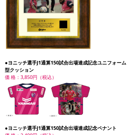
●ヨニッチ選手J1通算150試合出場達成記念ユニフォーム
型クッション
価 格：3,850円（税込）
●ヨニッチ選手J1通算150試合出場達成記念ペナント