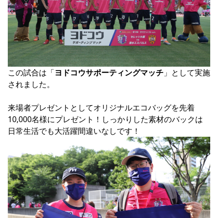
YANMAR HANASAKA STADIUM
すべて
チーム
グッズ
チケット
イベント
ファンクラブ
サステナビリティ
ホームタウン
パートナー
スポーツクラブ
メディア
30周年
DAZNで観戦
アカデミー
サステナビリティポリシー
SDGsのゴール
インパクトレポート
活動レポート
SPORT POSITIVE LEAGUES
取り組み実績
DAZNで観戦
スポーツクラブ
アウェイツアー
この試合は「
ヨドコウサポーティングマッチ
」として実施
スポーツクラブ
アウェイツアー
されました。

関連団体/施設
よくある質問
来場者プレゼントとしてオリジナルエコバッグを先着
長居公園
セレッソフットサルパーク
セレッソフットサルパーク長居
よくある質問
10,000名様にプレゼント！しっかりした素材のバックは
セレッソスポーツパーク舞洲
YANMAR HANASAKA STADIUM
セレッソ大阪アカデミー
子供のサッカースクール
大人のサッカースクール
その他スポーツクラブ