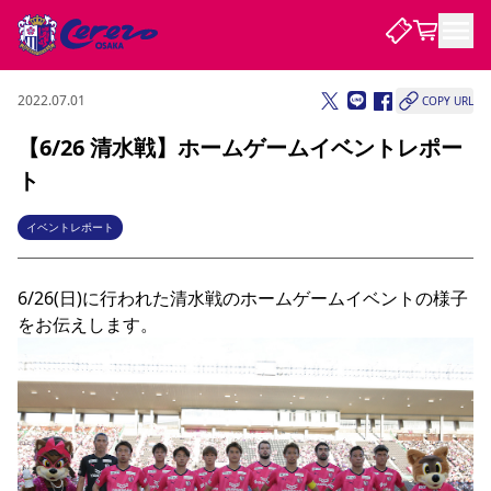
2022.07.01
COPY URL
試合・チーム
【6/26 清水戦】ホームゲームイベントレポー
ト
観戦する
試合について
試合日程 / 結果
順位表
イベントレポート
クラブを知る
チケット
チームについて
6/26(日)に行われた清水戦のホームゲームイベントの様子
チケット情報
販売スケジュール
価格・席種
購入方法
選手・スタッフ
スケジュール
メディア情報
アクセス
レディース
シーズンシート
法人シーズンシート
福祉サービス
団体チケット
アカデミー
ハナサカプレーヤー
歴代所属選手
ファンクラブ
特定興行入場券
セレッソ大阪について
譲渡サービス
リセールサービス
クラブ紹介
観戦ガイド
沿革
シーズン記録
求人情報
ニュース
ファンクラブ
初めて観戦ガイド
サポートする
キッズ向けサービス
グルメ
マッチデープログラム
観戦マナー&ルール
ビジターサポーター観戦ガイド
公式アプリ
SAKURA SOCIO
SAKURA POINT Program
招待券引換方法
先行入場
パートナー企業募集中
セレッソ大阪VISAカード
サポートスタッフ
まいセレチケット
会員規定
婚姻届・出生届・命名書
セレッソアイデアちょうだいな
スタジアム
応援商店街
レディース
ニュース
Lise（ライセンスビジネス）