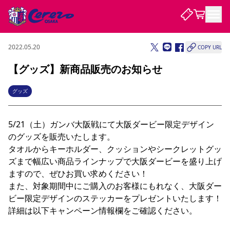
2022.05.20
COPY URL
試合・チーム
【グッズ】新商品販売のお知らせ
観戦する
試合について
グッズ
試合日程 / 結果
順位表
クラブを知る
チケット
5/21（土）ガンバ大阪戦にて大阪ダービー限定デザイン
チームについて
のグッズを販売いたします。

チケット情報
販売スケジュール
価格・席種
購入方法
選手・スタッフ
スケジュール
メディア情報
アクセス
レディース
タオルからキーホルダー、クッションやシークレットグッ
シーズンシート
法人シーズンシート
福祉サービス
団体チケット
アカデミー
ハナサカプレーヤー
歴代所属選手
ファンクラブ
特定興行入場券
セレッソ大阪について
譲渡サービス
リセールサービス
ズまで幅広い商品ラインナップで大阪ダービーを盛り上げ
ますので、ぜひお買い求めください！

クラブ紹介
観戦ガイド
沿革
シーズン記録
求人情報
また、対象期間中にご購入のお客様にもれなく、大阪ダー
ニュース
ファンクラブ
初めて観戦ガイド
サポートする
キッズ向けサービス
グルメ
マッチデープログラム
ビー限定デザインのステッカーをプレゼントいたします！
観戦マナー&ルール
ビジターサポーター観戦ガイド
公式アプリ
詳細は以下キャンペーン情報欄をご確認ください。

SAKURA SOCIO
招待券引換方法
まいセレチケット
会員規定
パートナー企業募集中
セレッソ大阪VISAカード
サポートスタッフ
婚姻届・出生届・命名書
セレッソアイデアちょうだいな
スタジアム
応援商店街
レディース
ニュース
Lise（ライセンスビジネス）