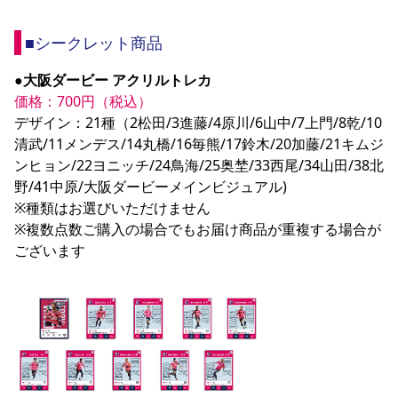
■シークレット商品
●大阪ダービー アクリルトレカ
価格：700円（税込）
デザイン：21種（2松田/3進藤/4原川/6山中/7上門/8乾/10
清武/11メンデス/14丸橋/16毎熊/17鈴木/20加藤/21キムジ
ンヒョン/22ヨニッチ/24鳥海/25奥埜/33西尾/34山田/38北
野/41中原/大阪ダービーメインビジュアル)

※種類はお選びいただけません

※複数点数ご購入の場合でもお届け商品が重複する場合が