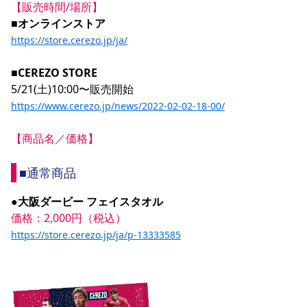
【販売時間/場所】
YANMAR HANASAKA STADIUM
すべて
チーム
グッズ
チケット
イベント
ファンクラブ
■オンラインストア
サステナビリティ
ホームタウン
パートナー
スポーツクラブ
メディア
30周年
DAZNで観戦
アカデミー
https://store.cerezo.jp/ja/
サステナビリティポリシー
SDGsのゴール
インパクトレポート
活動レポート
SPORT POSITIVE LEAGUES
取り組み実績
DAZNで観戦
■CEREZO STORE
スポーツクラブ
アウェイツアー
https://www.cerezo.jp/news/2022-02-02-18-00/
スポーツクラブ
アウェイツアー
関連団体/施設
よくある質問
【商品名／価格】
長居公園
セレッソフットサルパーク
セレッソフットサルパーク長居
よくある質問
セレッソスポーツパーク舞洲
YANMAR HANASAKA STADIUM
■通常商品
セレッソ大阪アカデミー
子供のサッカースクール
大人のサッカースクール
その他スポーツクラブ
●大阪ダービー フェイスタオル
価格：2,000円（税込）
https://store.cerezo.jp/ja/p-13333585