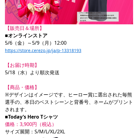
YANMAR HANASAKA STADIUM
すべて
チーム
グッズ
チケット
イベント
ファンクラブ
サステナビリティ
ホームタウン
パートナー
スポーツクラブ
メディア
30周年
DAZNで観戦
アカデミー
サステナビリティポリシー
SDGsのゴール
インパクトレポート
活動レポート
SPORT POSITIVE LEAGUES
取り組み実績
DAZNで観戦
【販売日＆場所】　
■オンラインストア
スポーツクラブ
アウェイツアー
スポーツクラブ
アウェイツアー
https://store.cerezo.jp/ja/p-13318193
関連団体/施設
よくある質問
【お届け時期】
長居公園
セレッソフットサルパーク
セレッソフットサルパーク長居
よくある質問
5/18（水）より順次発送

セレッソスポーツパーク舞洲
YANMAR HANASAKA STADIUM
セレッソ大阪アカデミー
子供のサッカースクール
大人のサッカースクール
その他スポーツクラブ
【商品・価格】
※デザインはイメージです、ヒーロー賞に選出された毎熊
選手の、本日のベストシーンと背番号、ネームがプリント
■Today’s Hero Tシャツ
価格：3,900円（税込）