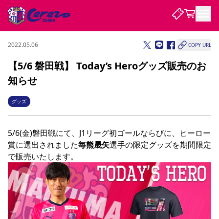
2022.05.06
COPY URL
試合・チーム
【5/6 磐田戦】 Today’s Heroグッズ販売のお
知らせ
観戦する
試合について
試合日程 / 結果
順位表
グッズ
クラブを知る
チケット
チームについて
5/6(金)磐田戦にて、J1リーグ初ゴールならびに、ヒーロー
チケット情報
販売スケジュール
価格・席種
購入方法
選手・スタッフ
スケジュール
メディア情報
アクセス
レディース
シーズンシート
法人シーズンシート
福祉サービス
団体チケット
アカデミー
ハナサカプレーヤー
歴代所属選手
賞に選出されました
毎熊晟矢
選手の限定グッズを期間限定
ファンクラブ
特定興行入場券
セレッソ大阪について
譲渡サービス
リセールサービス
クラブ紹介
観戦ガイド
沿革
シーズン記録
求人情報
ニュース
ファンクラブ
初めて観戦ガイド
サポートする
キッズ向けサービス
グルメ
マッチデープログラム
観戦マナー&ルール
ビジターサポーター観戦ガイド
公式アプリ
SAKURA SOCIO
SAKURA POINT Program
招待券引換方法
先行入場
パートナー企業募集中
セレッソ大阪VISAカード
サポートスタッフ
まいセレチケット
会員規定
婚姻届・出生届・命名書
セレッソアイデアちょうだいな
スタジアム
応援商店街
レディース
ニュース
Lise（ライセンスビジネス）