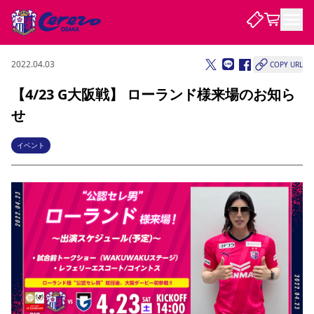
2022.04.03
COPY URL
試合・チーム
【4/23 G大阪戦】 ローランド様来場のお知ら
せ
観戦する
試合について
試合日程 / 結果
順位表
イベント
クラブを知る
チケット
チームについて
チケット情報
販売スケジュール
価格・席種
購入方法
選手・スタッフ
スケジュール
メディア情報
アクセス
レディース
シーズンシート
法人シーズンシート
福祉サービス
団体チケット
アカデミー
ハナサカプレーヤー
歴代所属選手
ファンクラブ
特定興行入場券
セレッソ大阪について
譲渡サービス
リセールサービス
クラブ紹介
観戦ガイド
沿革
シーズン記録
求人情報
ニュース
ファンクラブ
初めて観戦ガイド
サポートする
キッズ向けサービス
グルメ
マッチデープログラム
観戦マナー&ルール
ビジターサポーター観戦ガイド
公式アプリ
SAKURA SOCIO
招待券引換方法
まいセレチケット
会員規定
パートナー企業募集中
セレッソ大阪VISAカード
サポートスタッフ
婚姻届・出生届・命名書
セレッソアイデアちょうだいな
スタジアム
応援商店街
レディース
ニュース
Lise（ライセンスビジネス）