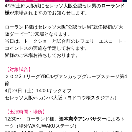
YANMAR HANASAKA STADIUM
4/23(土)G大阪戦にセレッソ大阪公認セレ男の
ローランド
すべて
チーム
グッズ
チケット
イベント
ファンクラブ
サステナビリティ
様
が来場されますのでお知らせします。

ホームタウン
パートナー
スポーツクラブ
メディア
30周年
DAZNで観戦
アカデミー
サステナビリティポリシー
SDGsのゴール
インパクトレポート
活動レポート
SPORT POSITIVE LEAGUES
取り組み実績
DAZNで観戦
ローランド様はセレッソ大阪”公認セレ男”就任後初の“大
阪ダービー”ご来場となります。

スポーツクラブ
アウェイツアー
当日は、トークショーと試合前のレフェリーエスコート・
スポーツクラブ
アウェイツアー
コイントスの実施を予定しております。

皆様のご来場お待ちしております。

関連団体/施設
よくある質問
長居公園
セレッソフットサルパーク
セレッソフットサルパーク長居
よくある質問
【対象試合】
セレッソスポーツパーク舞洲
YANMAR HANASAKA STADIUM
２０２2ＪリーグYBCルヴァンカップグループステージ第4
セレッソ大阪アカデミー
子供のサッカースクール
大人のサッカースクール
その他スポーツクラブ
節

4月23日（土）14:00キックオフ

セレッソ大阪vs ガンバ大阪（ヨドコウ桜スタジアム）

【出演時間・場所】
12:30〜　ローランド様、
酒本憲幸アンバサダー
によるト
ーク（場外WAKUWAKUステージ）
