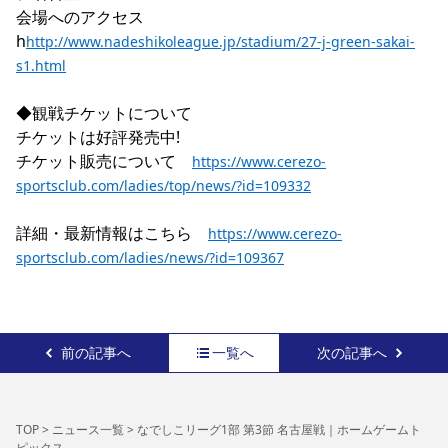
会場へのアクセス　
YANMAR HANASAKA STADIUM
すべて
チーム
グッズ
チケット
イベント
ファンクラブ
サステナビリティ
h
http://www.nadeshikoleague.jp/stadium/27-j-green-sakai-
ホームタウン
パートナー
スポーツクラブ
メディア
30周年
DAZNで観戦
アカデミー
s1.html
サステナビリティポリシー
SDGsのゴール
インパクトレポート
活動レポート
SPORT POSITIVE LEAGUES
取り組み実績
DAZNで観戦
◆観戦チケットについて

スポーツクラブ
アウェイツアー
チケットは好評発売中!

スポーツクラブ
チケット販売について　
アウェイツアー
https://www.cerezo-
sportsclub.com/ladies/top/news/?id=109332
関連団体/施設
よくある質問
長居公園
セレッソフットサルパーク
セレッソフットサルパーク長居
詳細・最新情報はこちら　
よくある質問
https://www.cerezo-
セレッソスポーツパーク舞洲
YANMAR HANASAKA STADIUM
sportsclub.com/ladies/news/?id=109367
セレッソ大阪アカデミー
子供のサッカースクール
大人のサッカースクール
その他スポーツクラブ
前の記事へ
一覧へ
次の記事へ
TOP
>
ニュース一覧
>
なでしこリーグ1部 第3節 名古屋戦｜ホームゲームト
ピックス