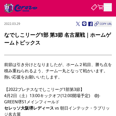
2022.03.29
COPY URL
試合・チーム
なでしこリーグ1部 第3節 名古屋戦｜ホームゲ
ームトピックス
観戦する
試合について
試合日程 / 結果
順位表
クラブを知る
チケット
チームについて
前節は引き分けとなりましたが、ホーム２戦目、勝ち点を
積み重ねられるよう、チーム一丸となって戦かいます。

チケット情報
販売スケジュール
価格・席種
購入方法
選手・スタッフ
スケジュール
メディア情報
アクセス
レディース
シーズンシート
法人シーズンシート
福祉サービス
団体チケット
アカデミー
ハナサカプレーヤー
歴代所属選手
熱い応援をお願いいたします。

ファンクラブ
特定興行入場券
セレッソ大阪について
譲渡サービス
リセールサービス
クラブ紹介
観戦ガイド
沿革
シーズン記録
求人情報
【2022プレナスなでしこリーグ1部第3節】

4月2日（土）13:00キックオフ(12:00開場予定)　@J-
ニュース
ファンクラブ
初めて観戦ガイド
サポートする
キッズ向けサービス
グルメ
マッチデープログラム
観戦マナー&ルール
ビジターサポーター観戦ガイド
公式アプリ
SAKURA SOCIO
SAKURA POINT Program
招待券引換方法
パートナー企業募集中
セレッソ大阪VISAカード
サポートスタッフ
セレッソ大阪堺レディース 
vs 朝日インテック・ラブリッ
まいセレチケット
会員規定
婚姻届・出生届・命名書
セレッソアイデアちょうだいな
スタジアム
応援商店街
レディース
ジ名古屋

ニュース
Lise（ライセンスビジネス）