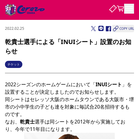
2022.02.25
COPY URL
試合・チーム
乾貴士選手による「INUIシート」設置のお知
らせ
観戦する
試合について
試合日程 / 結果
順位表
チケット
クラブを知る
チケット
チームについて
2022シーズンのホームゲームにおいて「
INUIシート
」を
チケット情報
販売スケジュール
価格・席種
購入方法
選手・スタッフ
スケジュール
メディア情報
アクセス
レディース
シーズンシート
法人シーズンシート
福祉サービス
団体チケット
アカデミー
ハナサカプレーヤー
歴代所属選手
設置することが決定しましたのでお知らせします。

ファンクラブ
特定興行入場券
セレッソ大阪について
譲渡サービス
リセールサービス
同シートはセレッソ大阪のホームタウンである大阪市・堺
クラブ紹介
観戦ガイド
沿革
シーズン記録
求人情報
市の小中学生の子ども達を対象に毎試合20名招待するも
のです。

ニュース
ファンクラブ
初めて観戦ガイド
サポートする
キッズ向けサービス
グルメ
マッチデープログラム
なお、
乾貴士
選手は同シートを2012年から実施してお
観戦マナー&ルール
ビジターサポーター観戦ガイド
公式アプリ
SAKURA SOCIO
SAKURA POINT Program
招待券引換方法
先行入場
パートナー企業募集中
セレッソ大阪VISAカード
サポートスタッフ
まいセレチケット
会員規定
婚姻届・出生届・命名書
セレッソアイデアちょうだいな
スタジアム
応援商店街
レディース
ニュース
Lise（ライセンスビジネス）