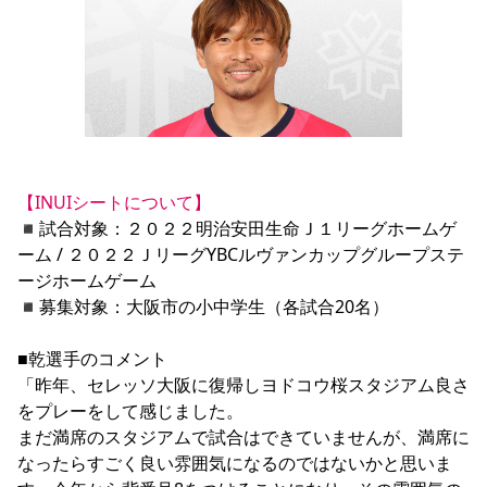
YANMAR HANASAKA STADIUM
すべて
チーム
グッズ
チケット
イベント
ファンクラブ
サステナビリティ
ホームタウン
パートナー
スポーツクラブ
メディア
30周年
DAZNで観戦
アカデミー
サステナビリティポリシー
SDGsのゴール
インパクトレポート
活動レポート
SPORT POSITIVE LEAGUES
取り組み実績
DAZNで観戦
スポーツクラブ
アウェイツアー
スポーツクラブ
アウェイツアー
【INUIシートについて】
関連団体/施設
よくある質問
◾︎試合対象：２０２２明治安田生命Ｊ１リーグホームゲ
長居公園
セレッソフットサルパーク
セレッソフットサルパーク長居
ーム / ２０２２ＪリーグYBCルヴァンカップグループステ
よくある質問
セレッソスポーツパーク舞洲
YANMAR HANASAKA STADIUM
ージホームゲーム

セレッソ大阪アカデミー
子供のサッカースクール
大人のサッカースクール
その他スポーツクラブ
◾︎募集対象：大阪市の小中学生（各試合20名）

■乾選手のコメント

「昨年、セレッソ大阪に復帰しヨドコウ桜スタジアム良さ
をプレーをして感じました。

まだ満席のスタジアムで試合はできていませんが、満席に
なったらすごく良い雰囲気になるのではないかと思いま