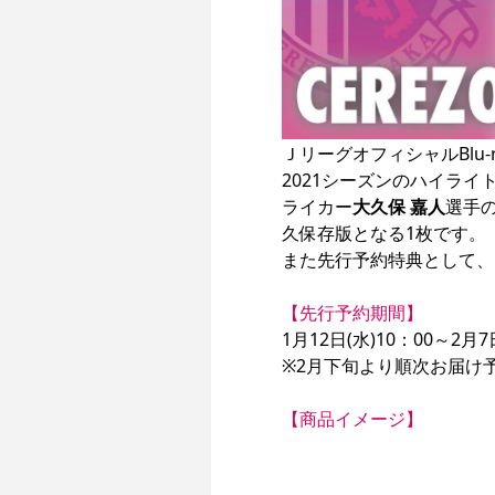
ＪリーグオフィシャルBlu-r
2021シーズンのハイラ
ライカー
大久保 嘉人
選手
久保存版となる1枚です。

また先行予約特典として、
【先行予約期間】
1月12日(水)10：00～2月7
※2月下旬より順次お届け予
【商品イメージ】