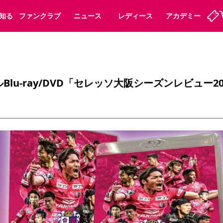
知る
ファンクラブ
ニュース
レディース
アカデミー
ーズンシート
ホームタウン
先行入場
まいセレチケット
法人シーズンシート
パートナー
スポーツクラブ
会員規定
福祉サービス
メディア
ビス
lu-ray/DVD「セレッソ大阪シーズンレビュー2
タッフ
ディース
セレッソアイデアちょうだいな
アカデミー
ハナサカプレーヤー
応援商店街
プログラム
観戦マナー&ルール
ート
活動レポート
SPORT POSITIVE LEAGUES
アウェイツアー
よくある質問
ーク長居
セレッソスポーツパーク舞洲
子供のサッカースクール
大人のサッカースクール