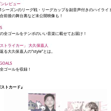
ズンレビュー
021シーズンのリーグ戦・リーグカップを副音声付きのハイライト
合前後の舞台裏など未公開映像も！

S
の全ゴールをテンポのいい音楽に載せてお届け！

ストライカー」 大久保嘉人
大久保嘉人の“style”とは。

GOALS
全ゴールを収録！

ポストカード』