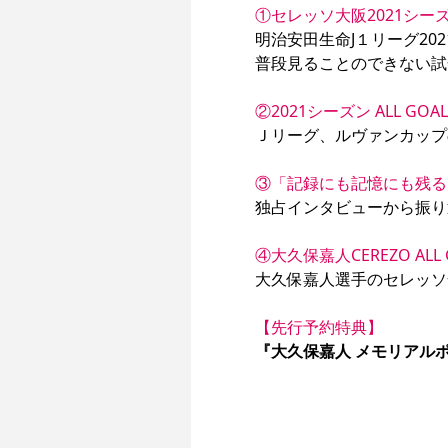
①セレッソ大阪2021シー
明治安田生命J１リーグ2
普段見ることのできない試
②2021シーズン ALL GOAL
Ｊリーグ、ルヴァンカップ
③「記録にも記憶にも残る
独占インタビューから振り返る
④大久保嘉人CEREZO ALL 
大久保嘉人選手のセレッソ
【先行予約特典】
『大久保嘉人 メモリアル