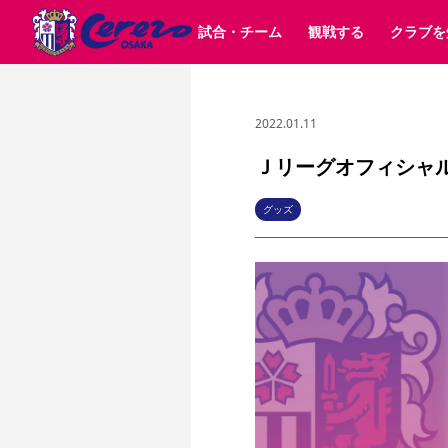
試合・チーム
観戦する
クラブを
2022.01.11
試合日程 / 結果
チケット情報
クラブ紹介
SAKURA SOCIO
すべて
チーム
沿革
販売スケジュール
順位表
グッズ
SAKURA POINT Program
シーズン記録
チケット
求人情報
価格・席種
イベント
招待券引換方法
ファンクラブ
購入方法
シ
団体チケット
婚姻届・出生届・命名書
30周年
特定興行入場券
譲渡サービス
リセールサー
ＪリーグオフィシャルB
選手・スタッフ
パートナー企業募集中
スケジュール
セレッソ大阪VISAカード
メディア情報
アクセス
サポートス
レ
歴代所属選手
初めて観戦ガイド
Lise（ライセンスビジネス）
キッズ向けサービス
グルメ
マッチデー
グッズ
ビジターサポーター観戦ガイド
公式アプリ
サステナビリティポリシー
SDGsのゴール
インパクトレポ
YANMAR HANASAKA STADIUM
取り組み実績
DAZNで観戦
スポーツクラブ
長居公園
セレッソフットサルパーク
セレッソフットサルパ
YANMAR HANASAKA STADIUM
セレッソ大阪アカデミー
その他スポーツクラブ