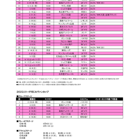
YANMAR HANASAKA STADIUM
すべて
チーム
グッズ
チケット
イベント
ファンクラブ
サステナビリティ
ホームタウン
パートナー
スポーツクラブ
メディア
30周年
DAZNで観戦
アカデミー
サステナビリティポリシー
SDGsのゴール
インパクトレポート
活動レポート
SPORT POSITIVE LEAGUES
取り組み実績
DAZNで観戦
スポーツクラブ
アウェイツアー
スポーツクラブ
アウェイツアー
関連団体/施設
よくある質問
長居公園
セレッソフットサルパーク
セレッソフットサルパーク長居
よくある質問
セレッソスポーツパーク舞洲
YANMAR HANASAKA STADIUM
セレッソ大阪アカデミー
子供のサッカースクール
大人のサッカースクール
その他スポーツクラブ