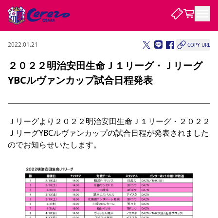
2022.01.21
COPY URL
試合・チーム
２０２２明治安田生命Ｊ１リーグ・Ｊリーグ
YBCルヴァンカップ試合日程発表
観戦する
試合について
試合日程 / 結果
順位表
クラブを知る
チケット
チームについて
Ｊリーグより２０２２明治安田生命Ｊ１リーグ・２０２２
ＪリーグYBCルヴァンカップの試合日程が発表されました
チケット情報
販売スケジュール
価格・席種
購入方法
選手・スタッフ
スケジュール
メディア情報
アクセス
レディース
シーズンシート
法人シーズンシート
福祉サービス
団体チケット
アカデミー
ハナサカプレーヤー
歴代所属選手
のでお知らせいたします。

ファンクラブ
特定興行入場券
セレッソ大阪について
譲渡サービス
リセールサービス
クラブ紹介
観戦ガイド
沿革
シーズン記録
求人情報
ニュース
ファンクラブ
初めて観戦ガイド
サポートする
キッズ向けサービス
グルメ
マッチデープログラム
観戦マナー&ルール
ビジターサポーター観戦ガイド
公式アプリ
SAKURA SOCIO
SAKURA POINT Program
招待券引換方法
先行入場
パートナー企業募集中
セレッソ大阪VISAカード
サポートスタッフ
まいセレチケット
会員規定
婚姻届・出生届・命名書
セレッソアイデアちょうだいな
スタジアム
応援商店街
レディース
ニュース
Lise（ライセンスビジネス）