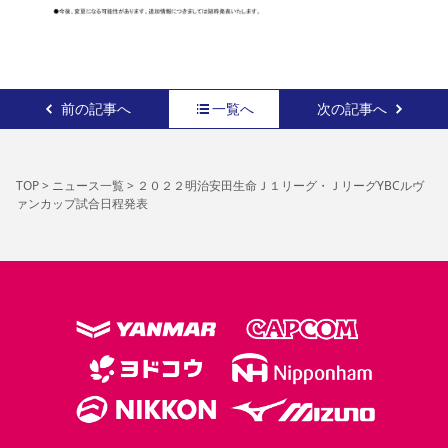
前の記事へ
一覧へ
次の記事へ
TOP
>
ニュース一覧
>
２０２２明治安田生命Ｊ１リーグ・ＪリーグYBCルヴ
ァンカップ試合日程発表