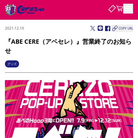
2021.12.10
COPY URL
試合・チーム
『ABE CERE（アベセレ）』営業終了のお知ら
せ
観戦する
試合について
試合日程 / 結果
順位表
グッズ
クラブを知る
チケット
チームについて
チケット情報
販売スケジュール
価格・席種
購入方法
選手・スタッフ
スケジュール
メディア情報
アクセス
レディース
シーズンシート
法人シーズンシート
福祉サービス
団体チケット
アカデミー
ハナサカプレーヤー
歴代所属選手
ファンクラブ
特定興行入場券
セレッソ大阪について
譲渡サービス
リセールサービス
クラブ紹介
観戦ガイド
沿革
シーズン記録
求人情報
ニュース
ファンクラブ
初めて観戦ガイド
サポートする
キッズ向けサービス
グルメ
マッチデープログラム
観戦マナー&ルール
ビジターサポーター観戦ガイド
公式アプリ
SAKURA SOCIO
SAKURA POINT Program
招待券引換方法
先行入場
パートナー企業募集中
セレッソ大阪VISAカード
サポートスタッフ
まいセレチケット
会員規定
婚姻届・出生届・命名書
セレッソアイデアちょうだいな
スタジアム
応援商店街
レディース
ニュース
Lise（ライセンスビジネス）