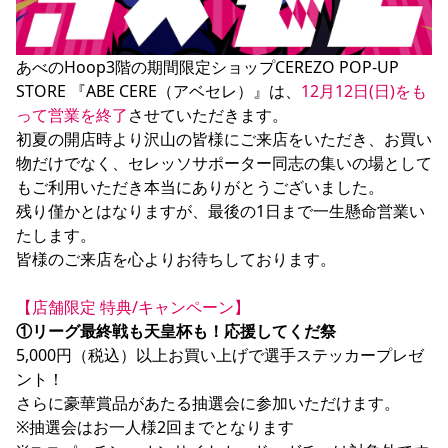
YANMAR HANASAKA STADIUM
すべて
チーム
グッズ
チケット
イベント
ファンクラブ
サステナビリティ
ホームタウン
パートナー
スポーツクラブ
メディア
30周年
DAZNで観戦
アカデミー
あべのHoop3階の期間限定ショップCEREZO POP-UP 
サステナビリティポリシー
SDGsのゴール
インパクトレポート
活動レポート
SPORT POSITIVE LEAGUES
取り組み実績
DAZNで観戦
STORE 『ABE CERE（アベセレ）』は、
12月12日(日)をも
って営業を終了
させていただきます。

スポーツクラブ
アウェイツアー
初夏の開店時より沢山の皆様にご来店をいただき、お買い
スポーツクラブ
アウェイツアー
物だけでなく、セレッソサポーター同志の集いの場として
もご利用いただき本当にありがとうございました。

関連団体/施設
よくある質問
残り僅かとはなりますが、最後の1日まで一生懸命営業い
長居公園
セレッソフットサルパーク
セレッソフットサルパーク長居
よくある質問
たします。

セレッソスポーツパーク舞洲
YANMAR HANASAKA STADIUM
皆様のご来店を心よりお待ちしております。

セレッソ大阪アカデミー
子供のサッカースクール
大人のサッカースクール
その他スポーツクラブ
【店舗限定 特典/キャンペーン】　
①リーグ最終戦も天皇杯も！応援してくだ祭
5,000円（税込）以上お買い上げで選手ステッカープレゼ
ント！

さらに豪華賞品があたる抽選会に参加いただけます。

※抽選会はお一人様2回までとなります
