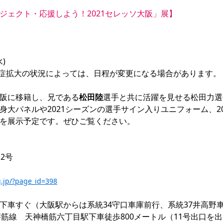
ジェクト・応援しよう！2021セレッソ大阪」展】
)

症拡大の状況によっては、日程が変更になる場合があります。

阪に移籍し、兄である
松田陸
選手と共に活躍を見せる松田力選
身大パネルや2021シーズンの選手サイン入りユニフォーム、2
を展示予定です。ぜひご覧ください。

号

g.jp/?page_id=398
下車すぐ（大阪駅からは系統34守口車庫前行、系統37井高野車
町線／堺筋線　天神橋筋六丁目駅下車徒歩800メートル（11号出口