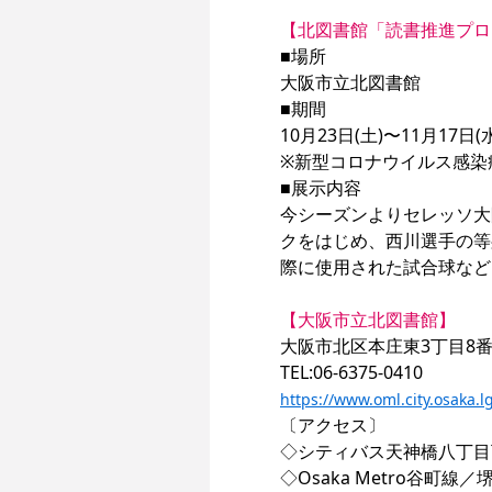
【北図書館「読書推進プロ
■場所

大阪市立北図書館

■期間

10月23日(土)〜11月17日(水
※新型コロナウイルス感染
■展示内容

今シーズンよりセレッソ大
クをはじめ、西川選手の等
際に使用された試合球など
【大阪市立北図書館】
大阪市北区本庄東3丁目8番2
https://www.oml.city.osaka.l
〔アクセス〕

◇シティバス天神橋八丁目
◇Osaka Metro谷