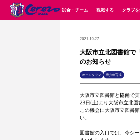
試合・チーム
観戦する
クラブを
2021.10.27
試合日程 / 結果
チケット情報
クラブ紹介
SAKURA SOCIO
すべて
チーム
沿革
販売スケジュール
順位表
グッズ
SAKURA POINT Program
シーズン記録
チケット
求人情報
価格・席種
イベント
招待券引換方法
ファンクラブ
購入方法
シ
団体チケット
婚姻届・出生届・命名書
30周年
特定興行入場券
譲渡サービス
リセールサー
大阪市立北図書館で「
選手・スタッフ
パートナー企業募集中
スケジュール
セレッソ大阪VISAカード
のお知らせ
メディア情報
アクセス
サポートス
レ
歴代所属選手
初めて観戦ガイド
Lise（ライセンスビジネス）
キッズ向けサービス
グルメ
マッチデー
ビジターサポーター観戦ガイド
公式アプリ
ホームタウン
青少年育成
サステナビリティポリシー
SDGsのゴール
インパクトレポ
YANMAR HANASAKA STADIUM
取り組み実績
DAZNで観戦
大阪市立図書館と協働で実
23日(土)より大阪市立北
スポーツクラブ
この機会に大阪市立図書館
い。

長居公園
セレッソフットサルパーク
セレッソフットサルパ
YANMAR HANASAKA STADIUM
セレッソ大阪アカデミー
図書館の入口では、今シー
その他スポーツクラブ