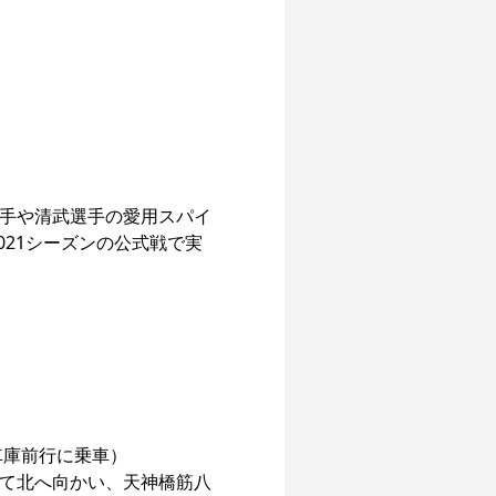
手や清武選手の愛用スパイ
021シーズンの公式戦で実
庫前行に乗車）

を出て北へ向かい、天神橋筋八