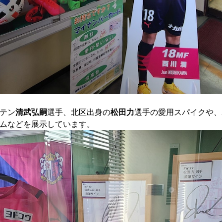
テン
清武弘嗣
選手、北区出身の
松田力
選手の愛用スパイクや、