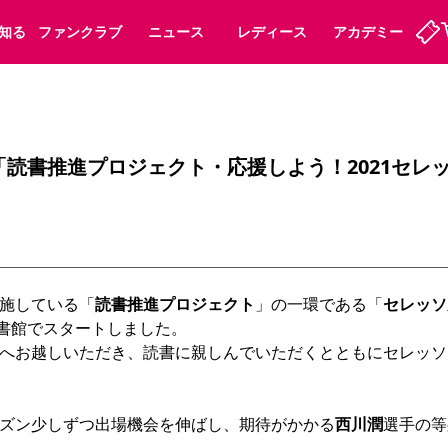
知る
ファンクラブ
ニュース
レディース
アカデミー
ーズンシート
ホームタウン
先行入場
まいセレチケット
法人シーズンシート
パートナー
スポーツクラブ
会員規定
福祉サービス
メディア
ビス
読書推進プロジェクト・応援しよう！2021セレ
タッフ
ディース
セレッソアイデアちょうだいな
アカデミー
ハナサカプレーヤー
応援商店街
プログラム
観戦マナー&ルール
ート
活動レポート
SPORT POSITIVE LEAGUES
アウェイツアー
よくある質問
施している「
読書推進プロジェクト
」の一環である「
セレッソ
図書館でスタートしました。

へお越しいただき、読書に親しんでいただくとともにセレッソ
ーク長居
セレッソスポーツパーク舞洲
子供のサッカースクール
大人のサッカースクール
ズン少しずつ出場機会を伸ばし、期待がかかる
西川潤
選手の等