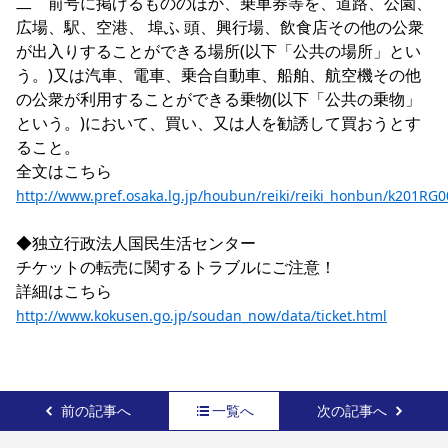
二　前号に掲げるもののほか、乗車券等を、道路、公園、
広場、駅、空港、 埠ふ 頭、興行場、飲食店その他の公衆
が出入りすることができる場所(以下「公共の場所」とい
う。)又は汽車、電車、乗合自動車、船舶、航空機その他
の公衆が利用することができる乗物(以下「公共の乗物」
という。)において、買い、又は人を勧誘して買おうとす
ること。

全文はこちら
http://www.pref.osaka.lg.jp/houbun/reiki/reiki_honbun/k201RG
◆独立行政法人国民生活センター

チケットの転売に関するトラブルにご注意！

詳細はこちら
http://www.kokusen.go.jp/soudan_now/data/ticket.html
前の記事へ
一覧へ
次の記事へ