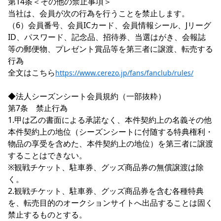
第14条＜その他の禁止事項＞

当社は、会員が次の行為を行うことを禁止します。

（6）会員番号、会員ICカード、会員情報シール、Jリーグ
ID、パスワード、記念品、招待券、当選はがき、会報誌
等の郵便物、プレゼント賞品等を第三者に譲渡、転売する
行為

全文はこちら
https://www.cerezo.jp/fans/fanclub/rules/
◆法人シーズンシート会員規約（一部抜粋）

第7条　禁止行為

1.甲は乙の書面による承諾なく、本件契約上の名義その他
本件契約上の地位（シーズンシートに付随する特典権利・
物品の享受を含めた、本件契約上の地位）を第三者に譲渡
することはできない。

※観戦チケット、駐車券、グッズ商品券の無償譲渡は除
く。

2.観戦チケット、駐車券、グッズ商品券を含む各種特典
を、転売目的のオークションサイトへ出品することは固く
禁止するものとする。
