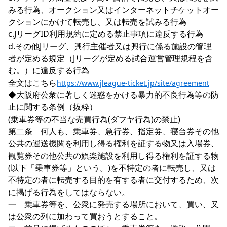
みる行為、オークション又はインターネットチケットオー
クションにかけて転売し、又は転売を試みる行為

c.JリーグID利用規約に定める禁止事項に違反する行為

d.その他Jリーグ、興行主催者又は興行に係る施設の管理
者が定める規定（Jリーグが定める試合運営管理規程を含
む。）に違反する行為

全文はこちら
https://www.jleague-ticket.jp/site/agreement
◆大阪府公衆に著しく迷惑をかける暴力的不良行為等の防
止に関する条例（抜粋）

(乗車券等の不当な売買行為(ダフヤ行為)の禁止)

第二条　何人も、乗車券、急行券、指定券、寝台券その他
公共の運送機関を利用し得る権利を証する物又は入場券、
観覧券その他公共の娯楽施設を利用し得る権利を証する物
(以下「乗車券等」という。)を不特定の者に転売し、又は
不特定の者に転売する目的を有する者に交付するため、次
に掲げる行為をしてはならない。

一　乗車券等を、公衆に発売する場所において、買い、又
は公衆の列に加わって買おうとすること。
