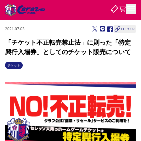
2021.07.03
COPY URL
試合・チーム
「チケット不正転売禁止法」に則った「特定
興行入場券」としてのチケット販売について
観戦する
試合について
試合日程 / 結果
順位表
チケット
クラブを知る
チケット
チームについて
チケット情報
販売スケジュール
価格・席種
購入方法
選手・スタッフ
スケジュール
メディア情報
アクセス
レディース
シーズンシート
法人シーズンシート
福祉サービス
団体チケット
アカデミー
ハナサカプレーヤー
歴代所属選手
ファンクラブ
特定興行入場券
セレッソ大阪について
譲渡サービス
リセールサービス
クラブ紹介
観戦ガイド
沿革
シーズン記録
求人情報
ニュース
ファンクラブ
初めて観戦ガイド
サポートする
キッズ向けサービス
グルメ
マッチデープログラム
観戦マナー&ルール
ビジターサポーター観戦ガイド
公式アプリ
SAKURA SOCIO
招待券引換方法
まいセレチケット
会員規定
パートナー企業募集中
セレッソ大阪VISAカード
サポートスタッフ
婚姻届・出生届・命名書
セレッソアイデアちょうだいな
スタジアム
応援商店街
レディース
ニュース
Lise（ライセンスビジネス）