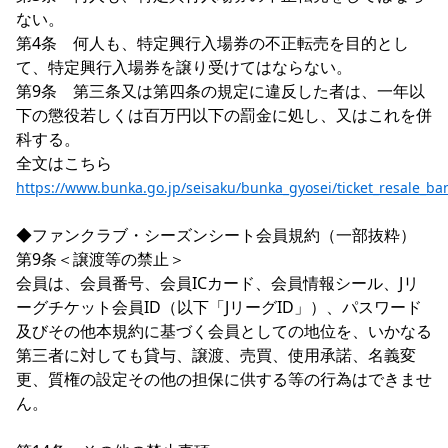
ない。

第4条　何人も、特定興行入場券の不正転売を目的とし
て、特定興行入場券を譲り受けてはならない。

第9条　第三条又は第四条の規定に違反した者は、一年以
下の懲役若しくは百万円以下の罰金に処し、又はこれを併
科する。

全文はこちら
https://www.bunka.go.jp/seisaku/bunka_gyosei/ticket_resale_ba
◆ファンクラブ・シーズンシート会員規約（一部抜粋）

第9条＜譲渡等の禁止＞

会員は、会員番号、会員ICカード、会員情報シール、Jリ
ーグチケット会員ID（以下「JリーグID」）、パスワード
及びその他本規約に基づく会員としての地位を、いかなる
第三者に対しても貸与、譲渡、売買、使用承諾、名義変
更、質権の設定その他の担保に供する等の行為はできませ
ん。
