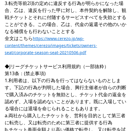
3.転売等前2項の定めに違反する行為が明らかになった場
合、乙は、違反を行った甲に対し、本件契約を解除し、観
戦チケットとそれに付随するサービスすべてを失効とする
ことができる。この場合、乙は、代金の返還その他のいか
なる補償をも行わないこととする

全文はこちら
https://www.cerezo.jp/wp-
content/themes/cerezo/images/tickets/owners-
seat/corporate-season-seat-20210506.pdf
◆Jリーグチケットサービス利用規約（一部抜粋）

第13条：(禁止事項)

1.利用者は、以下の行為を行ってはならないものとしま
す。下記の行為が判明した場合、興行主催者が自らの判断
で購入済みのチケットを無効とし、チケット代金の返金を
認めず、入場を認めないことがあります。既に入場してい
る場合には退場を命じられることもあります。

a.両社から購入したチケットを、営利を目的として第三者
に転売し、又は転売のために第三者に提供する行為

b.チケット券面金額より高い価格で転売し、又は転売を試