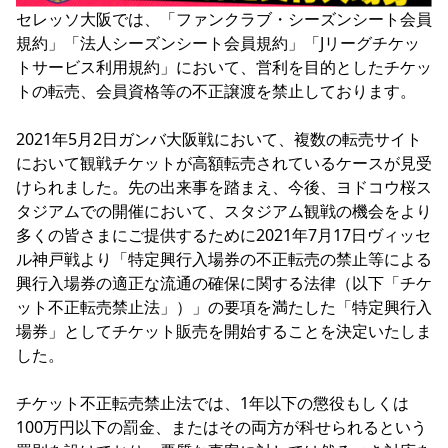
YANMAR HANASAKA STADIUM
セレッソ大阪では、「ファンクラブ・シーズンシート会員
すべて
チーム
グッズ
チケット
イベント
ファンクラブ
サステナビリティ
規約」「法人シーズンシート会員規約」「Jリーグチケッ
ホームタウン
パートナー
スポーツクラブ
メディア
30周年
DAZNで観戦
アカデミー
トサービス利用規約」において、営利を目的としたチケッ
サステナビリティポリシー
SDGsのゴール
インパクトレポート
活動レポート
SPORT POSITIVE LEAGUES
取り組み実績
DAZNで観戦
トの転売、会員資格等の不正譲渡を禁止しております。

スポーツクラブ
アウェイツアー
2021年5月2日ガンバ大阪戦において、複数の転売サイト
スポーツクラブ
アウェイツアー
において観戦チケットが高額転売されているケースが見受
けられました。先の出来事を踏まえ、今後、ヨドコウ桜ス
関連団体/施設
よくある質問
タジアムでの開催において、スタジアム観戦の機会をより
長居公園
セレッソフットサルパーク
セレッソフットサルパーク長居
よくある質問
多くの皆さまにご提供するために2021年7月17日ヴィッセ
セレッソスポーツパーク舞洲
YANMAR HANASAKA STADIUM
ル神戸戦より「特定興行入場券の不正転売の禁止等による
セレッソ大阪アカデミー
子供のサッカースクール
大人のサッカースクール
その他スポーツクラブ
興行入場券の適正な流通の確保に関する法律（以下「チケ
ット不正転売禁止法」）」の要項を満たした「特定興行入
場券」としてチケット販売を開始することを決定いたしま
した。

チケット不正転売禁止法では、1年以下の懲役もしくは
100万円以下の罰金、またはその両方が科せられるという