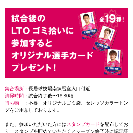
YANMAR HANASAKA STADIUM
すべて
チーム
グッズ
チケット
イベント
ファンクラブ
サステナビリティ
ホームタウン
パートナー
スポーツクラブ
メディア
30周年
DAZNで観戦
アカデミー
サステナビリティポリシー
SDGsのゴール
インパクトレポート
活動レポート
SPORT POSITIVE LEAGUES
取り組み実績
DAZNで観戦
スポーツクラブ
アウェイツアー
スポーツクラブ
アウェイツアー
関連団体/施設
よくある質問
長居公園
セレッソフットサルパーク
セレッソフットサルパーク長居
よくある質問
セレッソスポーツパーク舞洲
YANMAR HANASAKA STADIUM
セレッソ大阪アカデミー
子供のサッカースクール
大人のサッカースクール
その他スポーツクラブ
集合場所
清掃時間
持ち物　
：不要　オリジナルゴミ袋、セレッソカラートン
グをご用意しております。

また、参加いただいた方には
スタンプカード
を配布してお
り、スタンプを貯めていただくとシーズン終了時に認定証