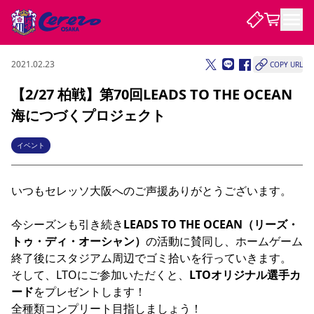
2021.02.23
COPY URL
試合・チーム
【2/27 柏戦】第70回LEADS TO THE OCEAN
海につづくプロジェクト
観戦する
試合について
試合日程 / 結果
順位表
イベント
クラブを知る
チケット
チームについて
いつもセレッソ大阪へのご声援ありがとうございます。

チケット情報
販売スケジュール
価格・席種
購入方法
選手・スタッフ
スケジュール
メディア情報
アクセス
レディース
シーズンシート
法人シーズンシート
福祉サービス
団体チケット
アカデミー
ハナサカプレーヤー
歴代所属選手
ファンクラブ
特定興行入場券
セレッソ大阪について
譲渡サービス
リセールサービス
今シーズンも引き続き
LEADS TO THE OCEAN（リーズ・
クラブ紹介
観戦ガイド
沿革
シーズン記録
求人情報
トゥ・ディ・オーシャン）
の活動に賛同し、ホームゲーム
終了後にスタジアム周辺でゴミ拾いを行っていきます。

ニュース
ファンクラブ
初めて観戦ガイド
サポートする
キッズ向けサービス
グルメ
マッチデープログラム
そして、LTOにご参加いただくと、
LTOオリジナル選手カ
観戦マナー&ルール
ビジターサポーター観戦ガイド
公式アプリ
SAKURA SOCIO
SAKURA POINT Program
招待券引換方法
先行入場
パートナー企業募集中
セレッソ大阪VISAカード
サポートスタッフ
ード
をプレゼントします！

まいセレチケット
会員規定
婚姻届・出生届・命名書
セレッソアイデアちょうだいな
スタジアム
応援商店街
レディース
全種類コンプリート目指しましょう！ 

ニュース
Lise（ライセンスビジネス）