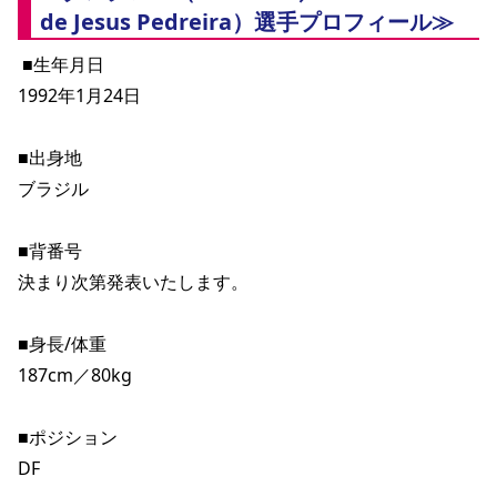
de Jesus Pedreira）選手プロフィール≫
YANMAR HANASAKA STADIUM
すべて
チーム
グッズ
チケット
イベント
ファンクラブ
サステナビリティ
ホームタウン
パートナー
スポーツクラブ
メディア
30周年
DAZNで観戦
 ■生年月日
アカデミー
サステナビリティポリシー
SDGsのゴール
インパクトレポート
1992年1月24日
活動レポート
SPORT POSITIVE LEAGUES
取り組み実績
DAZNで観戦
スポーツクラブ
アウェイツアー
■出身地
スポーツクラブ
アウェイツアー
ブラジル
関連団体/施設
よくある質問
■背番号
長居公園
セレッソフットサルパーク
セレッソフットサルパーク長居
よくある質問
セレッソスポーツパーク舞洲
YANMAR HANASAKA STADIUM
決まり次第発表いたします。
セレッソ大阪アカデミー
子供のサッカースクール
大人のサッカースクール
その他スポーツクラブ
■身長/体重
187cm／80kg
■ポジション
DF