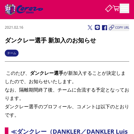
2021.02.16
COPY URL
試合・チーム
ダンクレー選手 新加入のお知らせ
観戦する
試合について
チーム
試合日程 / 結果
順位表
クラブを知る
チケット
チームについて
 このたび、
ダンクレー選手
が新加入することが決定しま
したので、お知らせいたします。
チケット情報
販売スケジュール
価格・席種
購入方法
選手・スタッフ
スケジュール
メディア情報
アクセス
レディース
シーズンシート
法人シーズンシート
福祉サービス
団体チケット
アカデミー
ハナサカプレーヤー
歴代所属選手
なお、隔離期間終了後、チームに合流する予定となってお
ファンクラブ
特定興行入場券
セレッソ大阪について
譲渡サービス
リセールサービス
ります。
クラブ紹介
観戦ガイド
沿革
シーズン記録
求人情報
ダンクレー選手のプロフィール、コメントは以下のとおり
ニュース
ファンクラブ
初めて観戦ガイド
サポートする
キッズ向けサービス
グルメ
マッチデープログラム
です。 
観戦マナー&ルール
ビジターサポーター観戦ガイド
公式アプリ
SAKURA SOCIO
招待券引換方法
まいセレチケット
会員規定
パートナー企業募集中
セレッソ大阪VISAカード
サポートスタッフ
婚姻届・出生届・命名書
セレッソアイデアちょうだいな
スタジアム
応援商店街
≪ダンクレー（DANKLER／DANKLER Luis 
レディース
ニュース
Lise（ライセンスビジネス）